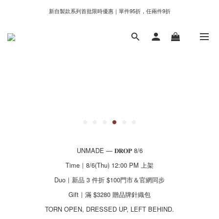
新自製款系列首批限時優惠｜單件95折，任兩件9折
新自製款系列首批限時優惠｜單件95折，任兩件9折
門市滿千即享好運香氛加購價格＄399
新自製款系列首批限時優惠｜單件95折，任兩件9折
UNMADE — 𝐃𝐑𝐎𝐏 8/6
Time｜8/6(Thu) 12:00 PM 上架
Duo｜新品 3 件折 $100門市＆官網同步
Gift｜滿 $3280 贈品牌針織包
TORN OPEN, DRESSED UP, LEFT BEHIND.