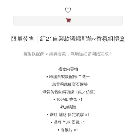
限量發售｜紅21自製款曦燼配飾×香氛組禮盒
自製款配飾 × 經典香氛，氣場從細節開始完成！
禮盒內容物
▪ 曦燼自製款配飾 二選一
恕骨荊棘紅寶石髮簪
熾骨仿舊鈦鋼項鍊（銀／仿舊）
▪ 100ML 香氛 ×1
🎁加碼贈
▪ 曙紅·燼財 限定噴霧 ×1
▪ 品牌 Y3K 墨鏡 ×1
▪ 香氛片 ×1