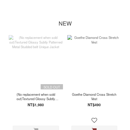
NEW
SOLD OUT
(No replacement when sold
Goethe Diamond Cross Stretch
out)Textured Glossy Subtly
Vest
Patterned Metal Studded belt
NT$1,980
NT$490
Unique Jacket