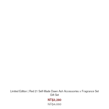
Limited Edition | Red 21 Self-Made Dawn Ash Accessories x Fragrance Set
Gift Set
NT$3,280
NT$4,060