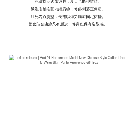
冰絲棉麻透氣涼爽，夏天也能輕鬆穿。
微泡泡袖搭配內縮肩線，修飾俐落直角肩。
肚兜內置胸墊，長裙以彈力腿環固定裙擺。
整套貼合曲線又有層次，修身也保有造型感。