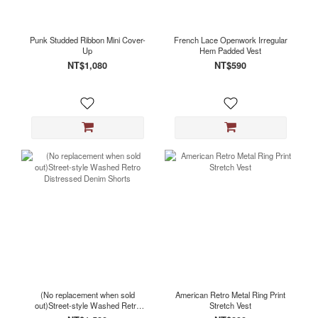
Punk Studded Ribbon Mini Cover-
French Lace Openwork Irregular
Up
Hem Padded Vest
NT$1,080
NT$590
(No replacement when sold
American Retro Metal Ring Print
out)Street-style Washed Retro
Stretch Vest
Distressed Denim Shorts