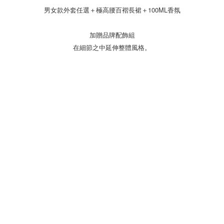
男女款外套任選＋極高腰百褶長裙＋100ML香氛
加贈品牌配飾組
在細節之中延伸整體風格。