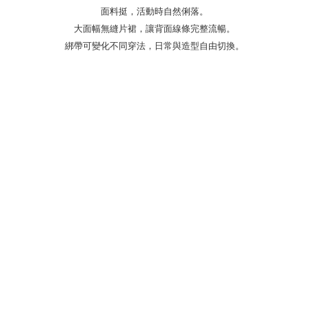
面料挺，活動時自然俐落。
大面幅無縫片裙，讓背面線條完整流暢。
綁帶可變化不同穿法，日常與造型自由切換。