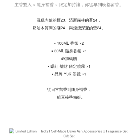
主香雙入 × 隨身補香 × 限定加持讓，你從早到晚都留香。
沉穩內斂的檀23、清新森林的蒼24，
奶油木質調的瀰24，與煙燻深邃的焚24。
▪ 100ML 香氛 ×2
▪ 30ML 隨身香氛 ×1
🎁加碼贈
▪ 曙紅·燼財 限定噴霧 ×1
▪ 品牌 Y3K 墨鏡 ×1
從日常留香到隨身補香，
一組直接準備好。