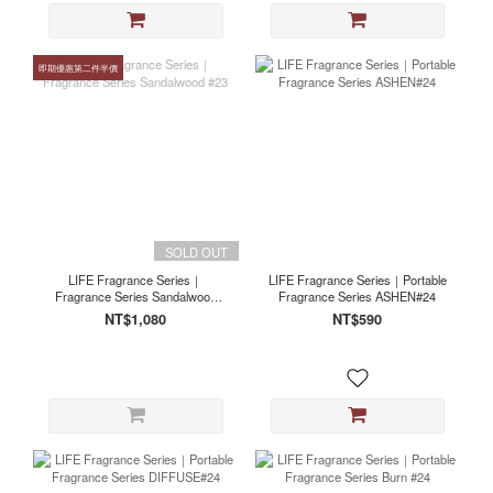
即期優惠第二件半價
SOLD OUT
LIFE Fragrance Series｜
LIFE Fragrance Series｜Portable
Fragrance Series Sandalwood
Fragrance Series ASHEN#24
#23
NT$1,080
NT$590