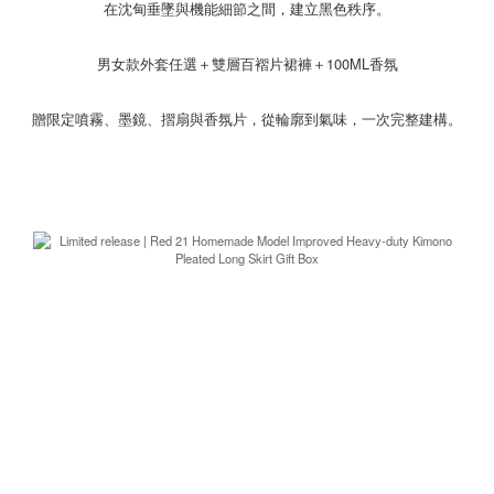
在沈甸垂墜與機能細節之間，建立黑色秩序。
男女款外套任選＋雙層百褶片裙褲＋100ML香氛
贈限定噴霧、墨鏡、摺扇與香氛片，從輪廓到氣味，一次完整建構。