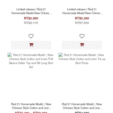
Limited release | Red 21
Limited release | Red 21
Homemade Model New Chinese
Homemade Model New Chinese
Style Cotton and Linen Bellyband
Style Cotton Linen Tie-Wrap Skirt
NT$5,980
NT$5,280
High-slit Long Skirt and Fragrance
Pants Fragrance Gift Box
NT$8,110
NT$7,630
Gift Box
Red 21 Homemade Model｜New
Red 21 Homemade Model｜New
Chinese Style Cotton and Linen
Chinese Style Cotton and Linen
Puff Sleeve Halter Top and Slit
Tie-up Skirt Pants