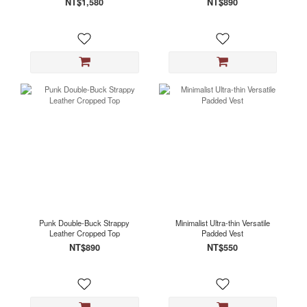
NT$1,580
NT$890
Punk Double-Buck Strappy
Minimalist Ultra-thin Versatile
Leather Cropped Top
Padded Vest
NT$890
NT$550