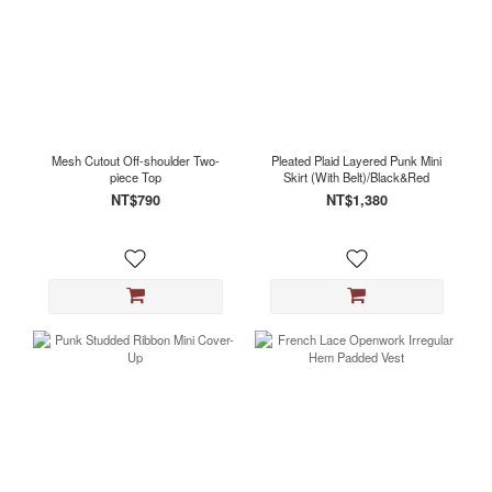
Mesh Cutout Off-shoulder Two-
Pleated Plaid Layered Punk Mini
piece Top
Skirt (With Belt)/Black&Red
NT$790
NT$1,380