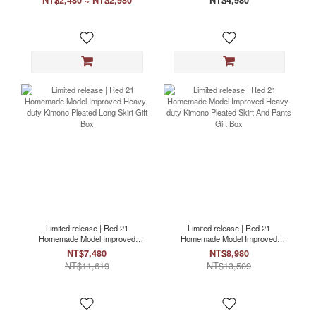
NT$2,480 ~ NT$2,980
NT$4,980
Long Skirt Set
Limited release | Red 21
Limited release | Red 21
Homemade Model Improved
Homemade Model Improved
Heavy-duty Kimono Pleated Long
Heavy-duty Kimono Pleated Skirt
NT$7,480
NT$8,980
Skirt Gift Box
And Pants Gift Box
NT$11,619
NT$13,509