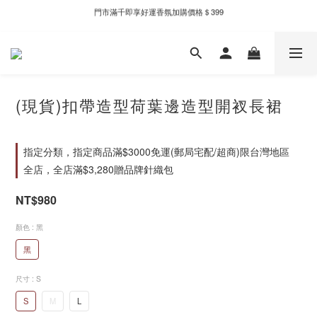
門市滿千即享好運香氛加購價格＄399
新自製款系列首批限時優惠｜單件95折，任兩件9折
新自製款系列首批限時優惠｜單件95折，任兩件9折
(現貨)扣帶造型荷葉邊造型開衩長裙
指定分類，指定商品滿$3000免運(郵局宅配/超商)限台灣地區
全店，全店滿$3,280贈品牌針織包
NT$980
顏色
: 黑
黑
尺寸
: S
S
M
L