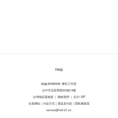
Help
統編:85489348 黎松工作室
台中市北區尊賢街9號14樓
台灣地區退換貨
｜
聯絡我們
｜
紅21 VIP
社群網站
｜
付款方式
｜
運送及付款
｜
隱私權政策
service@red-21.co