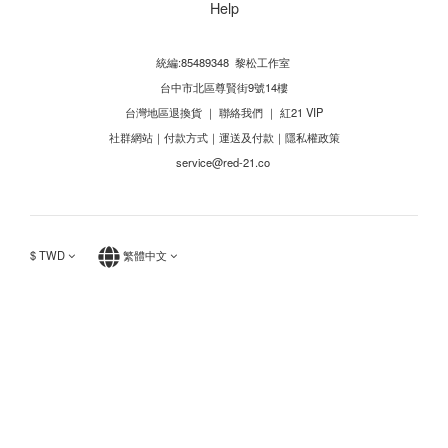
Help
統編:85489348 黎松工作室
台中市北區尊賢街9號14樓
台灣地區退換貨
｜
聯絡我們
｜
紅21 VIP
社群網站
｜
付款方式
｜
運送及付款
｜
隱私權政策
service@red-21.co
$
TWD
繁體中文