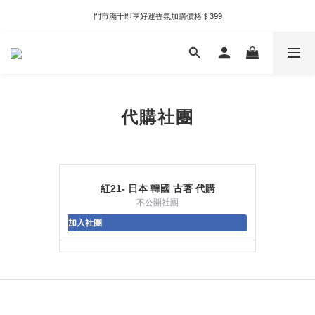
新自製款系列首批限時優惠｜單件95折，任兩件9折
門市滿千即享好運香氛加購價格＄399
新自製款系列首批限時優惠｜單件95折，任兩件9折
代購社團
紅21- 日本 韓國 古著 代購
不公開社團
加入社團