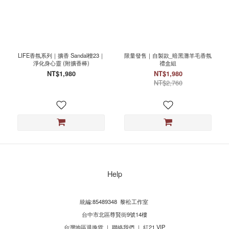
LIFE香氛系列｜擴香 Sandal檀23｜
限量發售｜自製款_暗黑灘羊毛香氛
淨化身心靈 (附擴香棒)
禮盒組
NT$1,980
NT$1,980
NT$2,760
Help
統編:85489348 黎松工作室
台中市北區尊賢街9號14樓
台灣地區退換貨
｜
聯絡我們
｜
紅21 VIP