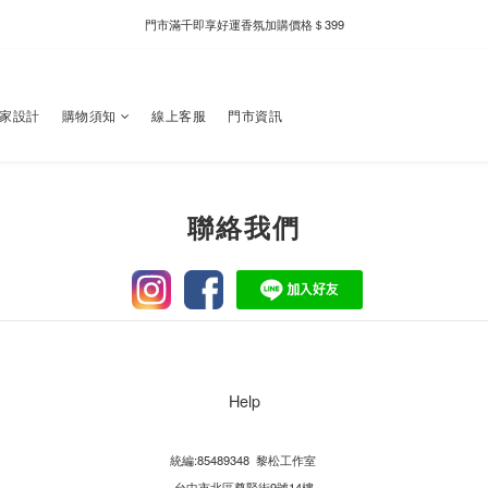
新自製款系列首批限時優惠｜單件95折，任兩件9折
門市滿千即享好運香氛加購價格＄399
新自製款系列首批限時優惠｜單件95折，任兩件9折
獨家設計
購物須知
線上客服
門市資訊
聯絡我們
Help
統編:85489348 黎松工作室
台中市北區尊賢街9號14樓