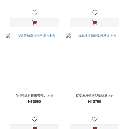
V領蕾絲拼接綁帶彈力上衣
荷葉堆堆領造型微墊肩上衣
NT$690
NT$790