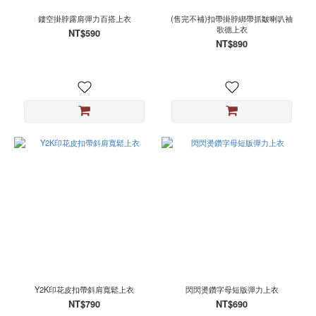
鏤空掛脖露肩彈力百搭上衣
(售完不補)扣帶掛脖綁帶抓皺喇叭袖
歌德上衣
NT$590
NT$890
Y2K印花皮扣帶斜肩寬鬆上衣
閃閃燙鑽字母短版彈力上衣
NT$790
NT$690