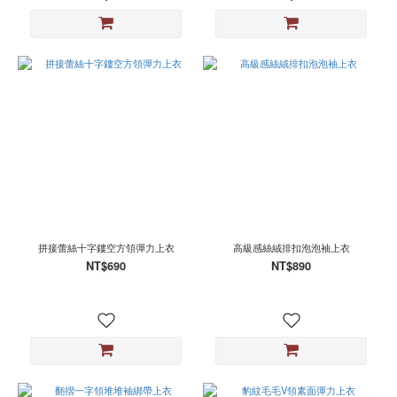
拼接蕾絲十字鏤空方領彈力上衣
高級感絲絨排扣泡泡袖上衣
NT$690
NT$890