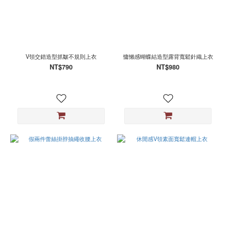
V領交錯造型抓皺不規則上衣
慵懶感蝴蝶結造型露背寬鬆針織上衣
NT$790
NT$980