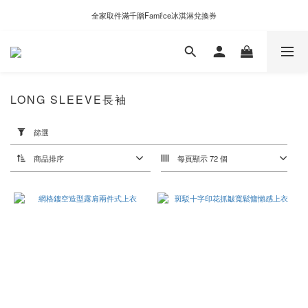
新自製款系列首批限時優惠｜單件95折，任兩件9折
全家取件滿千贈Fami!ce冰淇淋兌換券
新自製款系列首批限時優惠｜單件95折，任兩件9折
LONG SLEEVE長袖
套
用
篩選
篩
選
商品排序
每頁顯示 72 個
(0/20)
價格
(NT$)
~
顏