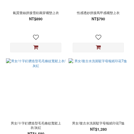
氣質蕾絲拼接雪紡兩穿襯墊上衣
性感透紗拼接馬甲感襯墊上衣
NT$890
NT$790
男女/十字釘鑽造型毛毛條紋寬鬆上
男女/復古水洗斑駁字母報紙印花T恤
衣/灰紅
NT$1,280
NT$1,580