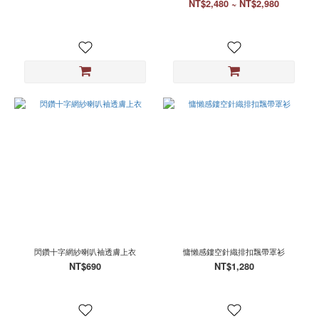
第
NT$2,480 ~ NT$2,980
一
批
預
購
(預
計
9
月
中
出
貨)
(1)
看
更
多
尺
寸
閃鑽十字網紗喇叭袖透膚上衣
慵懶感鏤空針織排扣飄帶罩衫
NT$690
NT$1,280
M
(52)
L
(32)