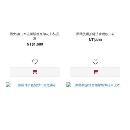
男女/復古水洗斑駁龐克印花上衣/黑
閃閃燙鑽抽繩透膚網紗上衣
灰
NT$690
NT$1,680