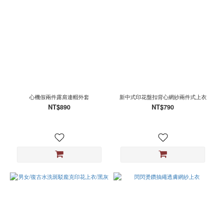
心
S
(1)
看
更
多
心機假兩件露肩連帽外套
新中式印花盤扣背心網紗兩件式上衣
NT$890
NT$790