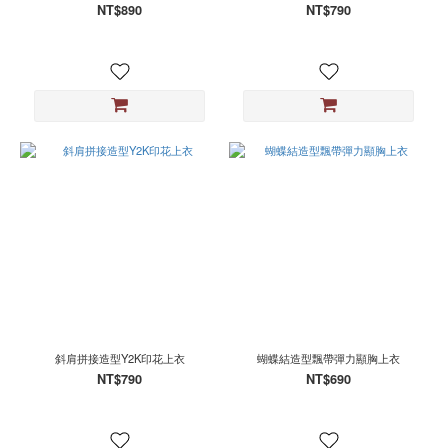
NT$890
NT$790
斜肩拼接造型Y2K印花上衣
蝴蝶結造型飄帶彈力顯胸上衣
NT$790
NT$690