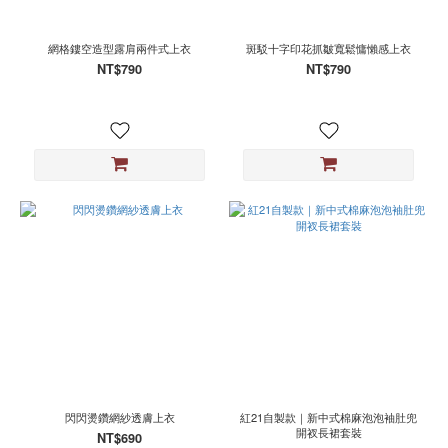
色
黑
網格鏤空造型露肩兩件式上衣
斑駁十字印花抓皺寬鬆慵懶感上衣
(178)
NT$790
NT$790
白
(18)
灰
(17)
紅
(7)
杏
(2)
米
(2)
咖
(1)
深
灰
閃閃燙鑽網紗透膚上衣
紅21自製款｜新中式棉麻泡泡袖肚兜
(1)
開衩長裙套裝
NT$690