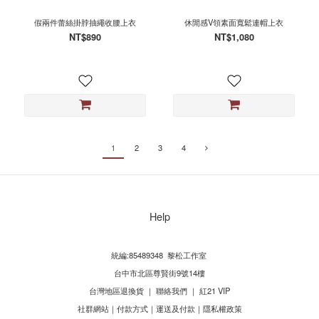
假兩件蕾絲掛脖抽繩收腰上衣
休閒感V領素面寬鬆連帽上衣
NT$890
NT$1,080
1
2
3
4
Help
統編:85489348 黎松工作室
台中市北區尊賢街9號14樓
台灣地區退換貨
｜
聯絡我們
｜
紅21 VIP
社群網站
｜
付款方式
｜
運送及付款
｜
隱私權政策