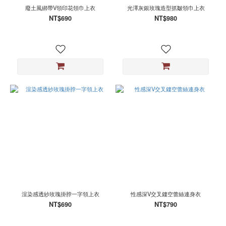
廢土風綁帶V領印花領巾上衣
光澤灰銀玫瑰造型抓皺領巾上衣
NT$690
NT$980
渲染感透紗玫瑰掛脖一字領上衣
性感深V交叉鏤空蕾絲連身衣
NT$690
NT$790