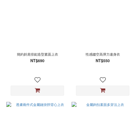
簡約斜肩排釦造型素面上衣
性感鏤空高彈力連身衣
NT$690
NT$550