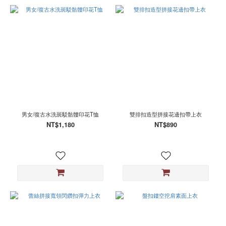
男女/復古水洗斑駁骷髏印花T恤
雙排扣造型拼接花邊扣帶上衣
NT$1,180
NT$890