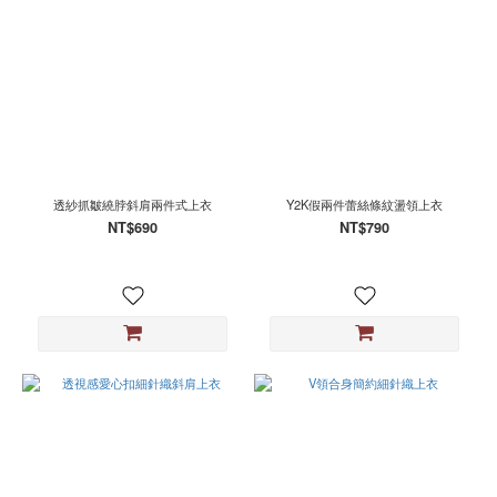
透紗抓皺繞脖斜肩兩件式上衣
Y2K假兩件蕾絲條紋盪領上衣
NT$690
NT$790