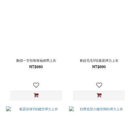
翻摺一字領堆堆袖綁帶上衣
豹紋毛毛V領素面彈力上衣
NT$980
NT$890