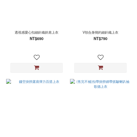
透視感愛心扣細針織斜肩上衣
V領合身簡約細針織上衣
NT$690
NT$790