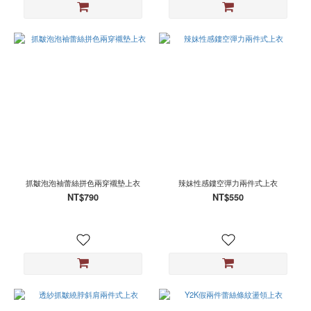
抓皺泡泡袖蕾絲拼色兩穿襯墊上衣
辣妹性感鏤空彈力兩件式上衣
NT$790
NT$550