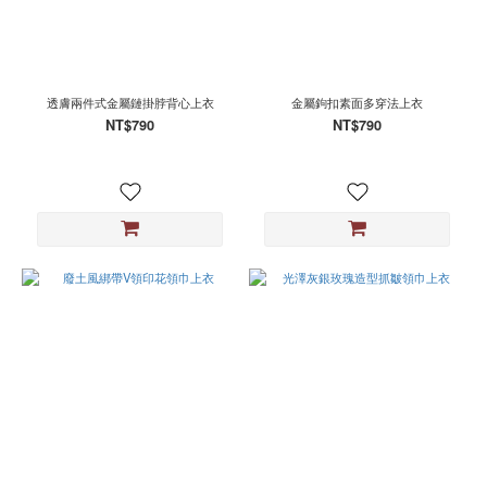
透膚兩件式金屬鏈掛脖背心上衣
金屬鉤扣素面多穿法上衣
NT$790
NT$790