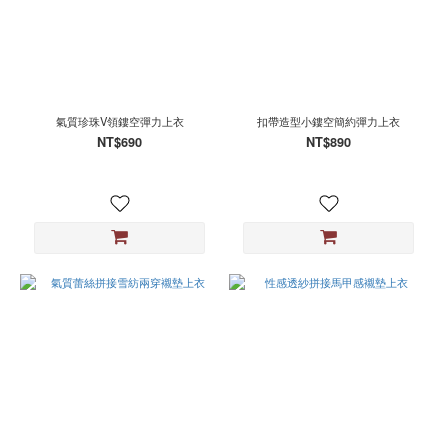
氣質珍珠V領鏤空彈力上衣
扣帶造型小鏤空簡約彈力上衣
NT$690
NT$890