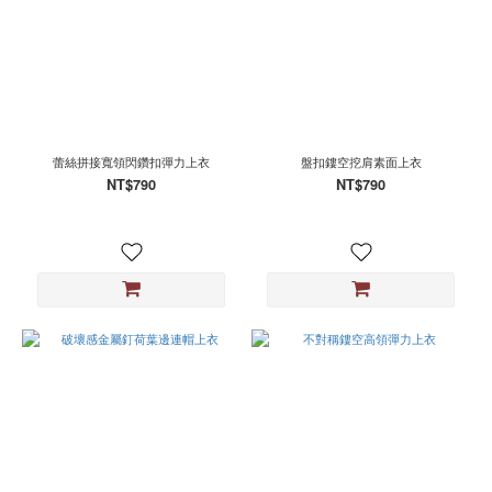
蕾絲拼接寬領閃鑽扣彈力上衣
盤扣鏤空挖肩素面上衣
NT$790
NT$790