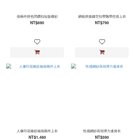
假兩件拼色閃鑽扣短版襯衫
網格拼接鏤空扣帶飄帶挖肩上衣
NT$690
NT$790
人像印花條紋袖假兩件上衣
性感網紗高領彈力連身衣
NT$1,480
NT$590