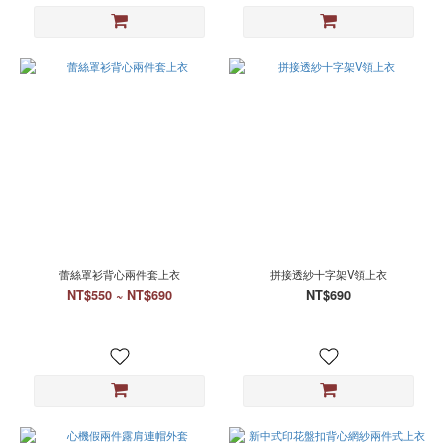
S
(29)
XL
(21)
2XL
(7)
上
衣
F
(1)
罩
蕾絲罩衫背心兩件套上衣
拼接透紗十字架V領上衣
衫
NT$550 ~ NT$690
NT$690
F
(1)
背
心
M
(1)
背