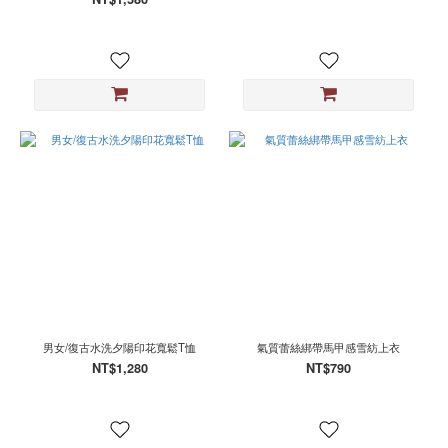
男女/復古水洗夕陽印花寬鬆T恤
氣質蕾絲綁帶馬甲感雪紡上衣
NT$1,280
NT$790