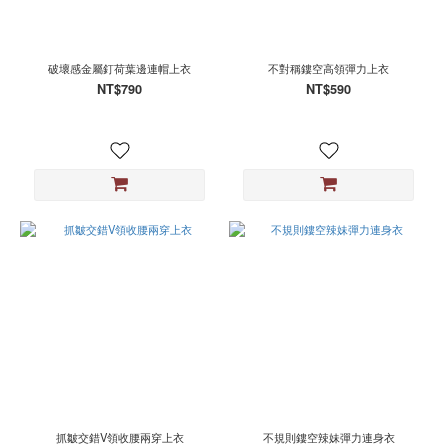
破壞感金屬釘荷葉邊連帽上衣
不對稱鏤空高領彈力上衣
NT$790
NT$590
抓皺交錯V領收腰兩穿上衣
不規則鏤空辣妹彈力連身衣