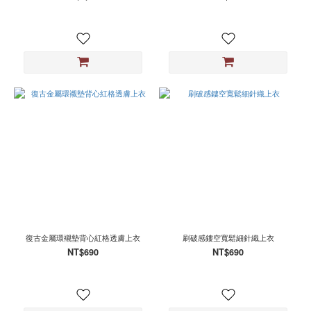
復古金屬環襯墊背心紅格透膚上衣
刷破感鏤空寬鬆細針織上衣
NT$690
NT$690