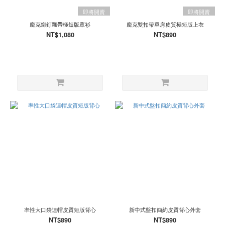
色
即將開賣
即將開賣
黑
龐克鉚釘飄帶極短版罩衫
龐克雙扣帶單肩皮質極短版上衣
(38)
NT$1,080
NT$890
棕
(2)
灰
(1)
現
貨
(1)
第
一
批
預
購
(1)
第
二
批
率性大口袋連帽皮質短版背心
新中式盤扣簡約皮質背心外套
預
NT$890
NT$890
購