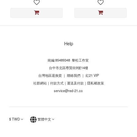
Help
統編:85489348 黎松工作室
台中市北區尊賢街9號14樓
台灣地區退換貨
｜
聯絡我們
｜
紅21 VIP
社群網站
｜
付款方式
｜
運送及付款
｜
隱私權政策
service@red-21.co
$
TWD
繁體中文