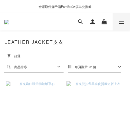
新自製款系列首批限時優惠｜單件95折，任兩件9折
全家取件滿千贈Fami!ce冰淇淋兌換券
新自製款系列首批限時優惠｜單件95折，任兩件9折
LEATHER JACKET皮衣
套
用
篩選
篩
選
商品排序
每頁顯示 72 個
(0/20)
價格
(NT$)
~
顏