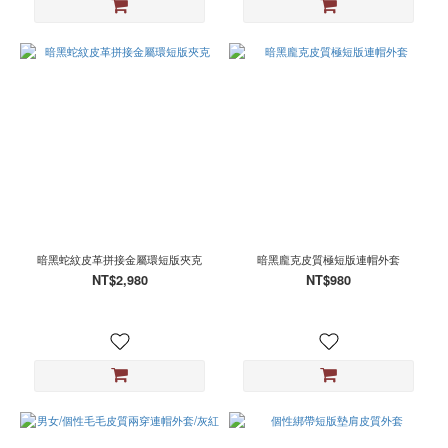
2XL
(4)
XS
(1)
暗黑蛇紋皮革拼接金屬環短版夾克
暗黑龐克皮質極短版連帽外套
NT$2,980
NT$980