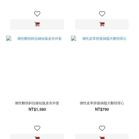
個性翻領斜拉鏈短版皮衣外套
個性皮革拼接抽鬚大翻領背心
NT$1,580
NT$790