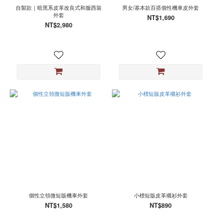
自製款｜暗黑系皮革改良式和服西裝
男女/基本款百搭個性機車皮外套
外套
NT$1,690
NT$2,980
個性立領微短版機車外套
小標短版皮革襯衫外套
NT$1,580
NT$890