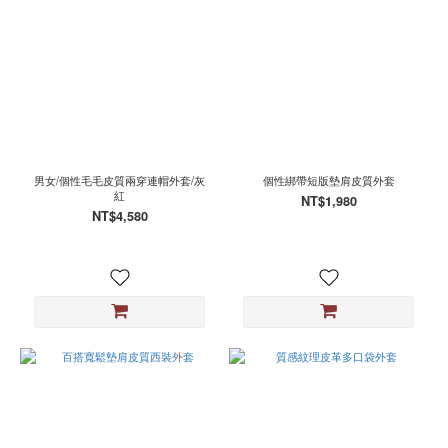
男女/個性毛毛皮質兩穿連帽外套/灰
個性綁帶短版墊肩皮質外套
紅
NT$1,980
NT$4,580