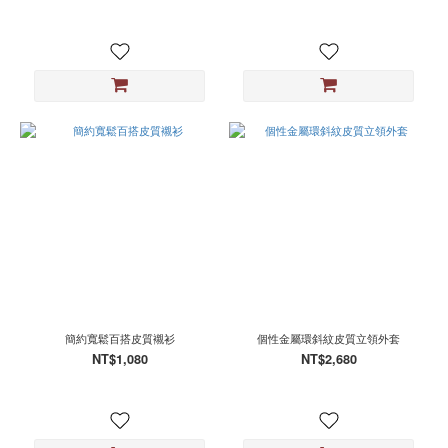
(預
計
五
月
出
貨)
(1)
紅
(1)
尺
寸
M
(17)
L
(14)
簡約寬鬆百搭皮質襯衫
個性金屬環斜紋皮質立領外套
NT$1,080
NT$2,680
S
(10)
XL
(7)