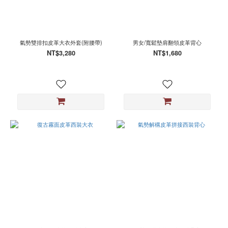
氣勢雙排扣皮革大衣外套(附腰帶)
男女/寬鬆墊肩翻領皮革背心
NT$3,280
NT$1,680