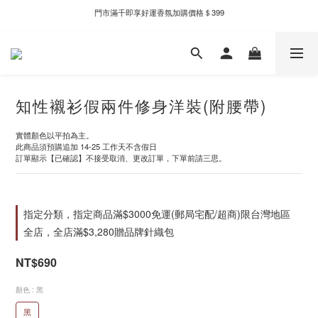
門市滿千即享好運香氛加購價格＄399
新自製款系列首批限時優惠｜單件95折，任兩件9折
新自製款系列首批限時優惠｜單件95折，任兩件9折
知性襯衫假兩件修身洋裝(附腰帶)
實體顏色以平拍為主。
此商品須預購追加 14-25 工作天不含假日
訂單顯示【已確認】不接受取消、更改訂單，下單前請三思。
指定分類，指定商品滿$3000免運(郵局宅配/超商)限台灣地區
全店，全店滿$3,280贈品牌針織包
NT$690
顏色
: 黑
黑