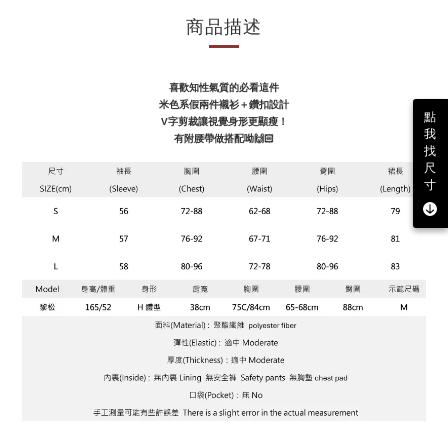
商品描述
喜歡知性氣質的必看這件
米色系假兩件襯衫＋鑽扣設計
點
V字剪裁讓視覺身形更顯瘦！
我
有附腰帶做搭配呦🙌🏻
找
尺
寸