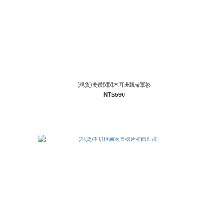
(現貨)燙鑽閃閃木耳邊飄帶罩衫
NT$590