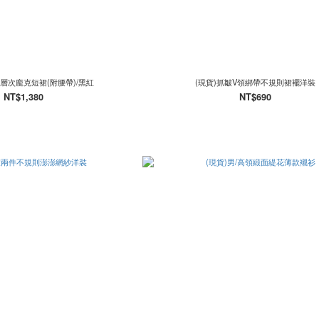
層次龐克短裙(附腰帶)/黑紅
(現貨)抓皺V領綁帶不規則裙襬洋裝
NT$1,380
NT$690