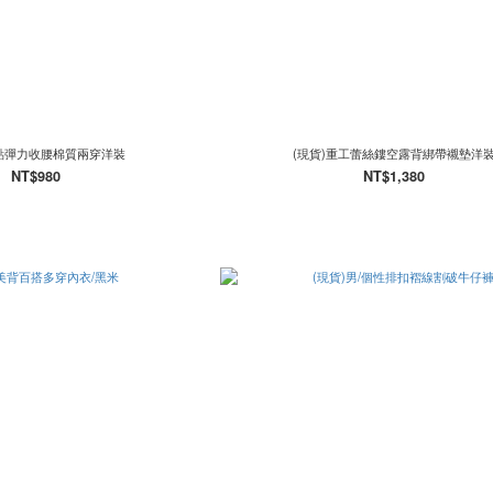
點點彈力收腰棉質兩穿洋裝
(現貨)重工蕾絲鏤空露背綁帶襯墊洋
NT$980
NT$1,380