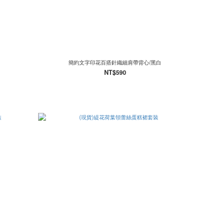
簡約文字印花百搭針織細肩帶背心/黑白
NT$590