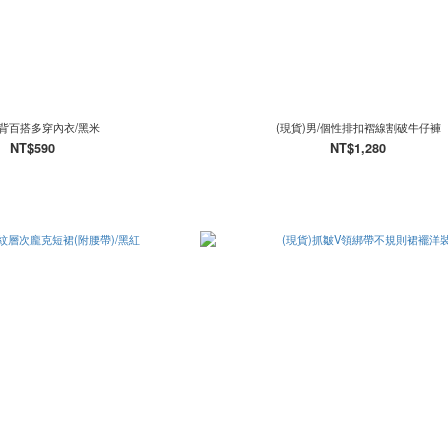
背百搭多穿內衣/黑米
(現貨)男/個性排扣褶線割破牛仔褲
NT$590
NT$1,280