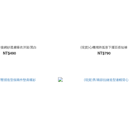
拼接網紗透膚睡衣洋裝/黑白
(現貨)心機增跨弧形下擺百搭短褲
NT$490
NT$790