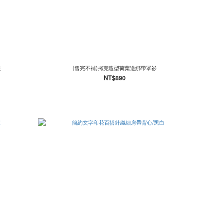
裝
(售完不補)拷克造型荷葉邊綁帶罩衫
NT$890