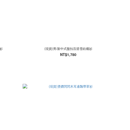
衫
(現貨)男/新中式盤扣百搭雪紡襯衫
NT$1,780