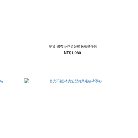
(現貨)綁帶掛脖抓皺顯胸襯墊洋裝
NT$1,080