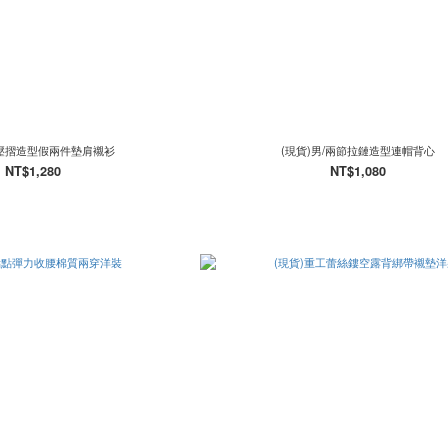
/壓摺造型假兩件墊肩襯衫
(現貨)男/兩節拉鏈造型連帽背心
NT$1,280
NT$1,080