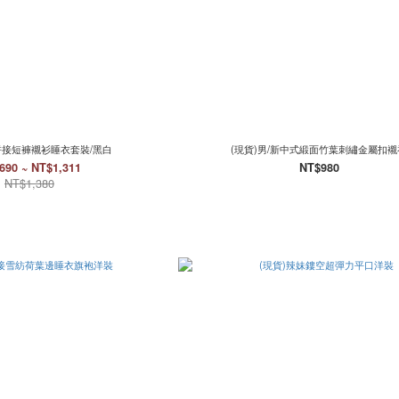
拼接短褲襯衫睡衣套裝/黑白
(現貨)男/新中式緞面竹葉刺繡金屬扣襯
690 ~ NT$1,311
NT$980
NT$1,380