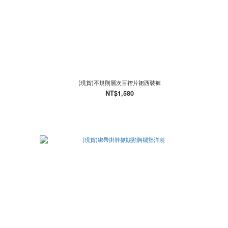
(現貨)不規則層次百褶片裙西裝褲
NT$1,580