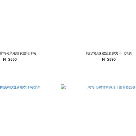
接雪紡荷葉邊睡衣旗袍洋裝
(現貨)辣妹鏤空超彈力平口洋裝
NT$550
NT$590