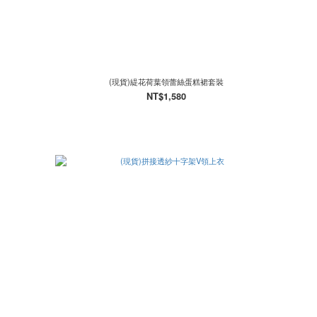
(現貨)緹花荷葉領蕾絲蛋糕裙套裝
NT$1,580