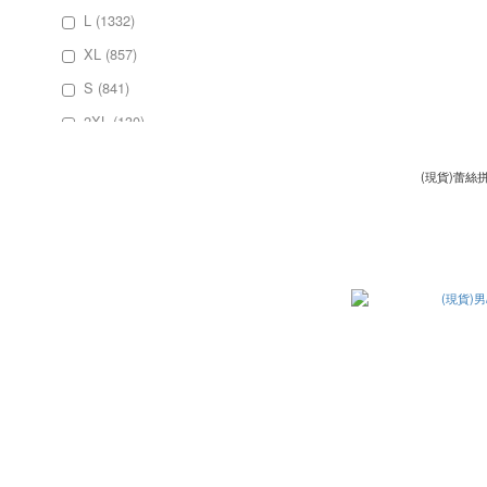
L (1332)
XL (857)
S (841)
2XL (130)
S(售完不補) (3)
(現貨)蕾絲
XS (3)
均碼 (3)
背心M (3)
看更多