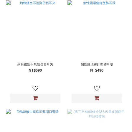
荊棘鏤空不規則仿舊耳夾
個性圓環鉚釘墜飾耳環
NT$590
NT$490