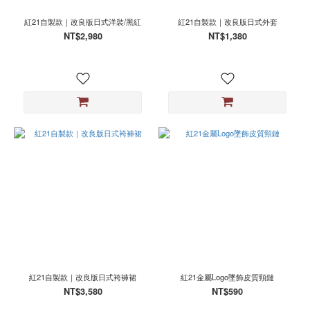
L
紅21自製款｜改良版日式洋裝/黑紅
紅21自製款｜改良版日式外套
(46)
NT$2,980
NT$1,380
XL
(37)
S
(17)
2XL
(1)
XS
(1)
XXL
(1)
紅21自製款｜改良版日式袴褲裙
紅21金屬Logo墜飾皮質頸鏈
NT$3,580
NT$590