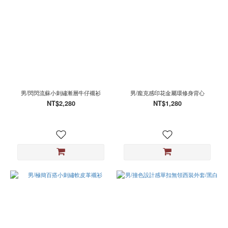
男/閃閃流蘇小刺繡漸層牛仔襯衫
男/龐克感印花金屬環修身背心
NT$2,280
NT$1,280