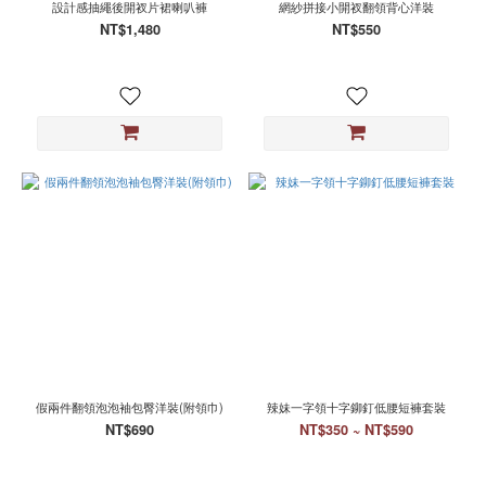
設計感抽繩後開衩片裙喇叭褲
網紗拼接小開衩翻領背心洋裝
NT$1,480
NT$550
假兩件翻領泡泡袖包臀洋裝(附領巾)
辣妹一字領十字鉚釘低腰短褲套裝
NT$690
NT$350 ~ NT$590