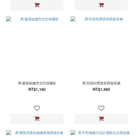
男/菱形紋鏤空古巴領襯衫
男/百搭扣帶直筒西裝長褲
NT$1,180
NT$1,980