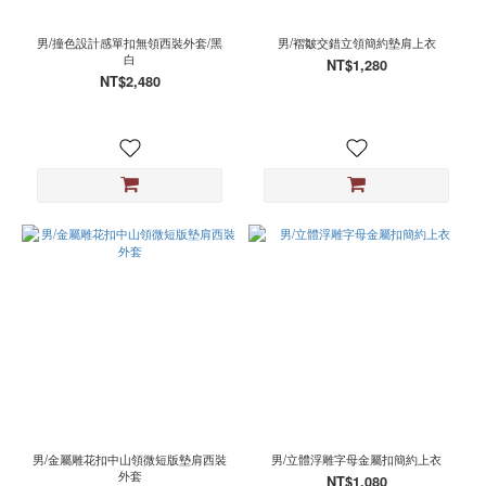
男/撞色設計感單扣無領西裝外套/黑
男/褶皺交錯立領簡約墊肩上衣
白
NT$1,280
NT$2,480
男/金屬雕花扣中山領微短版墊肩西裝
男/立體浮雕字母金屬扣簡約上衣
外套
NT$1,080