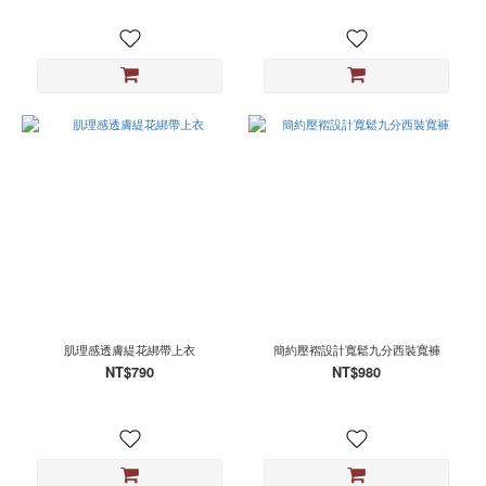
肌理感透膚緹花綁帶上衣
簡約壓褶設計寬鬆九分西裝寬褲
NT$790
NT$980