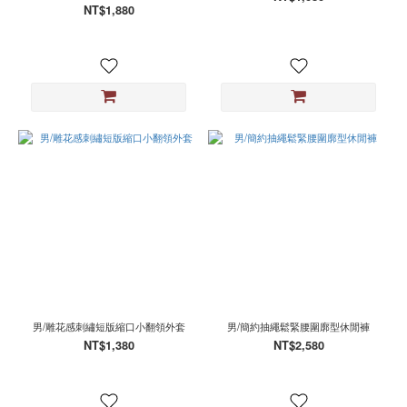
NT$1,880
男/雕花感刺繡短版縮口小翻領外套
男/簡約抽繩鬆緊腰圍廓型休閒褲
NT$1,380
NT$2,580