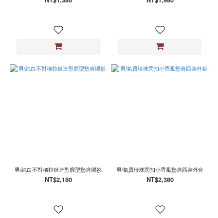
NT$1,380
NT$1,980
男/純白不對稱拉鏈造型廓型墊肩襯衫
男/氣質珍珠閃扣小香風墊肩西裝外套
NT$2,180
NT$2,380