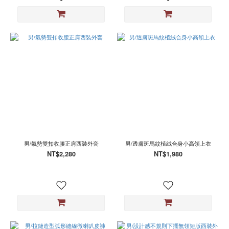
男/氣勢雙扣收腰正肩西裝外套
男/透膚斑馬紋植絨合身小高領上衣
NT$2,280
NT$1,980