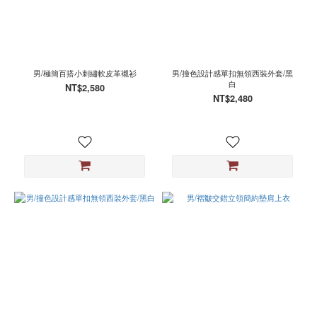
男/極簡百搭小刺繡軟皮革襯衫
男/撞色設計感單扣無領西裝外套/黑
白
NT$2,580
NT$2,480