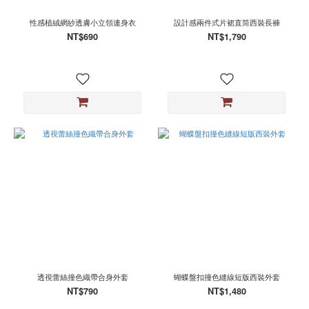
性感植絨網紗透膚小立領連身衣
設計感兩件式片裙直筒西裝長褲
NT$690
NT$1,790
透視蕾絲撞色織帶合身外套
蝴蝶盤扣撞色縫線短版西裝外套
NT$790
NT$1,480