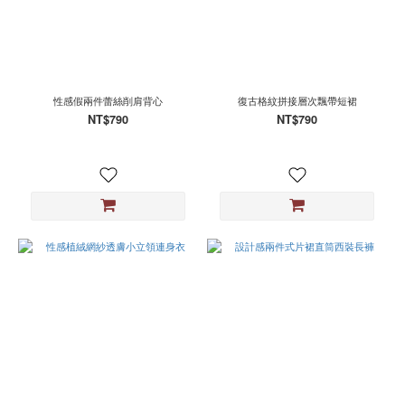
性感假兩件蕾絲削肩背心
復古格紋拼接層次飄帶短裙
NT$790
NT$790