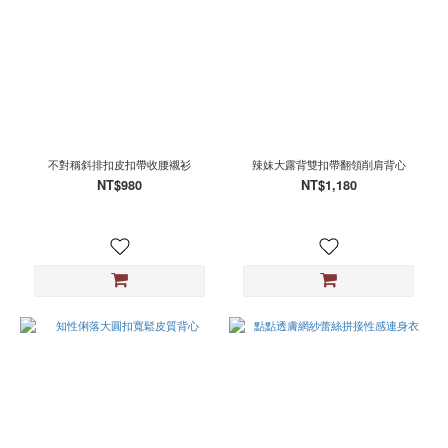
不對稱斜排扣皮扣帶收腰襯衫
辣妹大露背雙扣帶翻領削肩背心
NT$980
NT$1,180