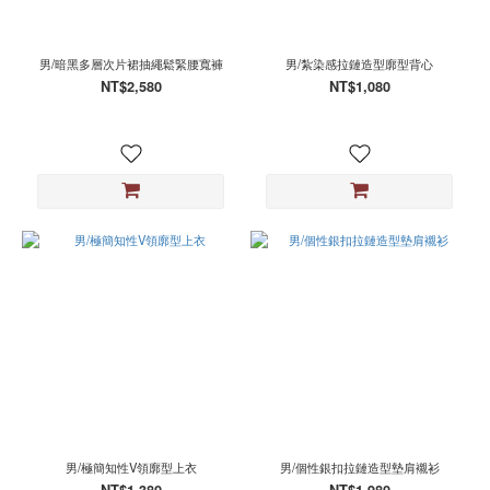
男/暗黑多層次片裙抽繩鬆緊腰寬褲
男/紮染感拉鏈造型廓型背心
NT$2,580
NT$1,080
男/極簡知性V領廓型上衣
男/個性銀扣拉鏈造型墊肩襯衫