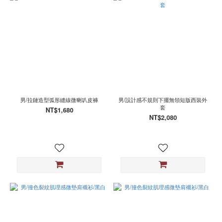
男/拉鏈造型弧形縫線微喇叭皮褲
男/設計感不規則下擺無領短版西裝外
套
NT$1,680
NT$2,080