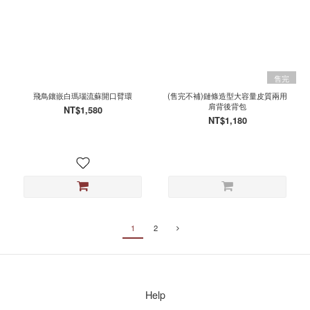
售完
飛鳥鑲嵌白瑪瑙流蘇開口臂環
(售完不補)鏈條造型大容量皮質兩用
肩背後背包
NT$1,580
NT$1,180
1
2
Help