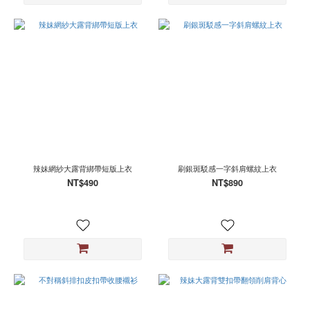
辣妹網紗大露背綁帶短版上衣
刷銀斑駁感一字斜肩螺紋上衣
NT$490
NT$890