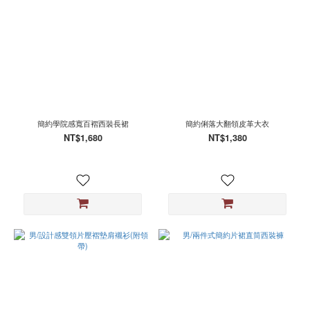
簡約學院感寬百褶西裝長裙
簡約俐落大翻領皮革大衣
NT$1,680
NT$1,380