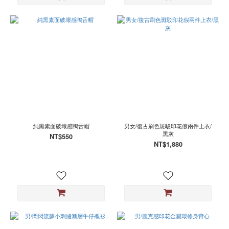
純黑素面破壞感鴨舌帽
男女/復古刷色斑駁印花假兩件上衣/
黑灰
NT$550
NT$1,880