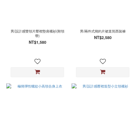
男/設計感雙領片壓褶墊肩襯衫(附領
男/兩件式簡約片裙直筒西裝褲
帶)
NT$2,580
NT$1,580