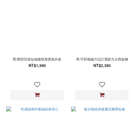
男/廓型百搭短袖微墊肩西裝外套
男/不對稱裁片設計寬鬆九分西裝褲
NT$1,990
NT$2,380