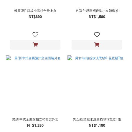
極簡彈性螺紋小高領合身上衣
男/設計感壓褶造型小立領襯衫
NT$890
NT$1,580
男/新中式金屬盤扣立領西裝外套
男女/街頭感水洗黑貓印花寬鬆T恤
NT$1,280
NT$1,180