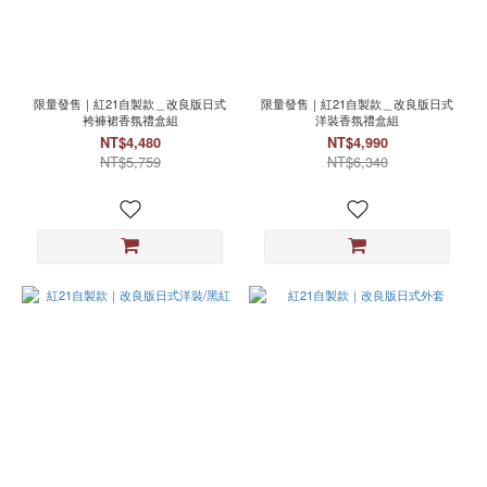
顏
色
黑
(58)
限量發售｜紅21自製款＿改良版日式
限量發售｜紅21自製款＿改良版日式
白
袴褲裙香氛禮盒組
洋裝香氛禮盒組
(6)
NT$4,480
NT$4,990
NT$5,759
NT$6,340
灰
(1)
紅
(1)
銀
(1)
黑
紅
(1)
尺
寸
M
(49)