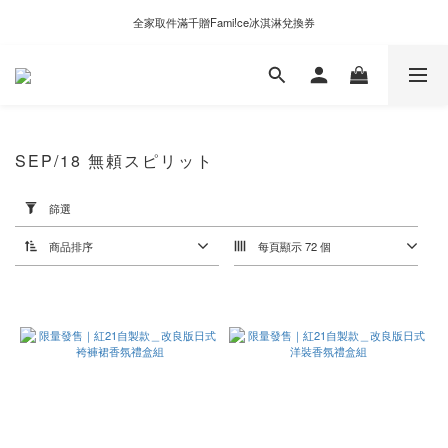
新自製款系列首批限時優惠｜單件95折，任兩件9折
全家取件滿千贈Fami!ce冰淇淋兌換券
新自製款系列首批限時優惠｜單件95折，任兩件9折
SEP/18 無頼スピリット
套
用
篩選
篩
選
商品排序
每頁顯示 72 個
(0/20)
價格
(NT$)
~