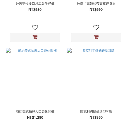
純黑雙扣多口袋工裝牛仔褲
拉鏈半高領扣帶高衩連身衣
NT$980
NT$690
簡約美式抽繩大口袋休閒褲
龐克利刃鏈條造型耳環
NT$1,280
NT$350