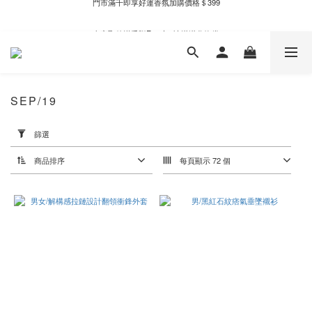
新自製款系列首批限時優惠｜單件95折，任兩件9折
全家取件滿千贈Fami!ce冰淇淋兌換券
新自製款系列首批限時優惠｜單件95折，任兩件9折
SEP/19
套
用
篩選
篩
選
商品排序
每頁顯示 72 個
(0/20)
價格
(NT$)
~
顏