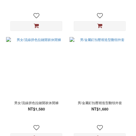
碼
8
(1)
美
碼
9
(1)
透
明
(1)
看
更
多
尺
寸
男女/流線拼色拉鏈開衩休閒褲
男/金屬釘扣壓褶造型翻領外套
NT$1,580
NT$1,680
L
(24)
M
(24)