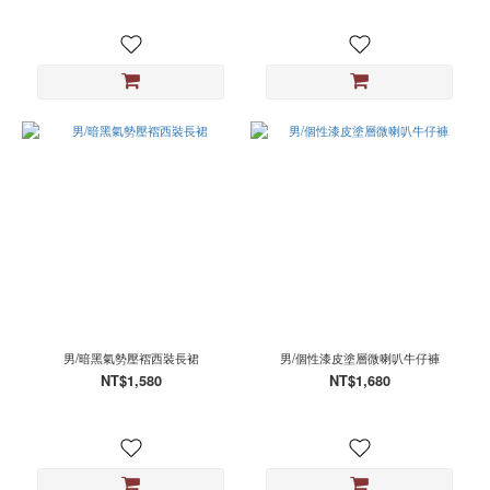
男/暗黑氣勢壓褶西裝長裙
男/個性漆皮塗層微喇叭牛仔褲
NT$1,580
NT$1,680