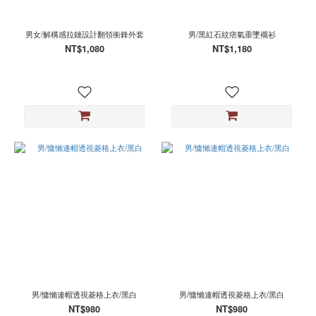
色
黑
男女/解構感拉鏈設計翻領衝鋒外套
男/黑紅石紋痞氣垂墜襯衫
(9)
NT$1,080
NT$1,180
白
(8)
紅
(1)
美
碼
10
(1)
美
碼
11
(1)
美
碼
7
(1)
男/慵懶連帽透視菱格上衣/黑白
男/慵懶連帽透視菱格上衣/黑白
NT$980
NT$980
美