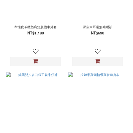
率性皮革微墊肩短版機車外套
深灰木耳邊無袖襯衫
NT$1,180
NT$690