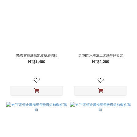
男/復古綢緞感豹紋墊肩襯衫
男/個性水洗灰工裝感牛仔套裝
NT$1,480
NT$4,280