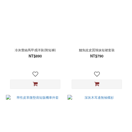
冷灰蕾絲馬甲感洋裝(附短褲)
鱷魚紋皮質辣妹短裙套裝
NT$890
NT$790