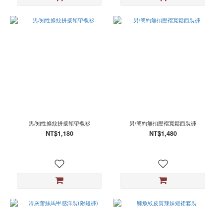
男/知性條紋拼接領帶襯衫
男/簡約無扣壓褶寬鬆西裝褲
NT$1,180
NT$1,480