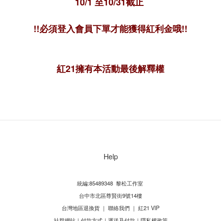
10/1 至10/31截止
!!必須登入會員下單才能獲得紅利金哦!!
紅21擁有本活動最後解釋權
Help
統編:85489348 黎松工作室
台中市北區尊賢街9號14樓
台灣地區退換貨
｜
聯絡我們
｜
紅21 VIP
社群網站
｜
付款方式
｜
運送及付款
｜
隱私權政策