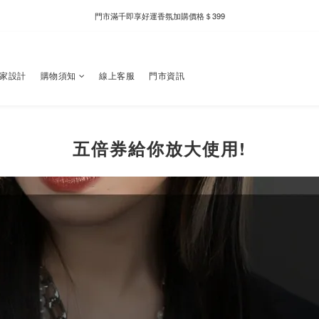
門市滿千即享好運香氛加購價格＄399
新自製款系列首批限時優惠｜單件95折，任兩件9折
全家取件滿千贈Fami!ce冰淇淋兌換券
新自製款系列首批限時優惠｜單件95折，任兩件9折
獨家設計
購物須知
線上客服
門市資訊
五倍券給你放大使用!