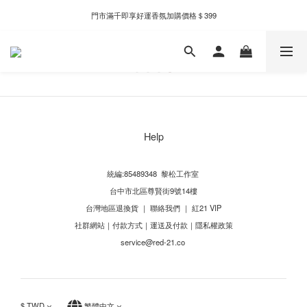
新自製款系列首批限時優惠｜單件95折，任兩件9折
門市滿千即享好運香氛加購價格＄399
全家取件滿千贈Fami!ce冰淇淋兌換券
新自製款系列首批限時優惠｜單件95折，任兩件9折
Help
統編:85489348 黎松工作室
台中市北區尊賢街9號14樓
台灣地區退換貨
｜
聯絡我們
｜
紅21 VIP
社群網站
｜
付款方式
｜
運送及付款
｜
隱私權政策
service@red-21.co
$
TWD
繁體中文