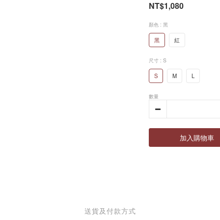
NT$1,080
顏色
: 黑
黑
紅
尺寸
: S
S
M
L
數量
加入購物車
送貨及付款方式