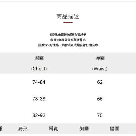
商品描述
細閃絲絨面料低調有質感💗
收腰+傘群版型好顯腰臀比
掛脖深V好性感，約會或正式場合都好適合
😍