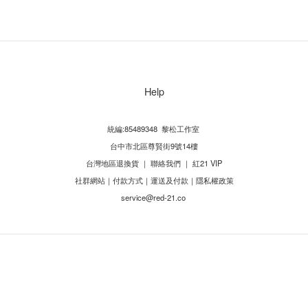
Help
統編:85489348 黎松工作室
台中市北區尊賢街9號14樓
台灣地區退換貨
｜
聯絡我們
｜
紅21 VIP
社群網站
｜
付款方式
｜
運送及付款
｜
隱私權政策
service@red-21.co