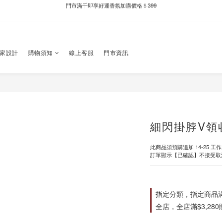
新自製款系列首批限時優惠｜單件95折，任兩件9折
新自製款系列首批限時優惠｜單件95折，任兩件9折
獨家設計
購物須知
線上客服
門市資訊
細閃掛脖V領
此商品須預購追加 14-25 工
訂單顯示【已確認】不接受取
指定分類，指定商品滿$
全店，全店滿$3,28