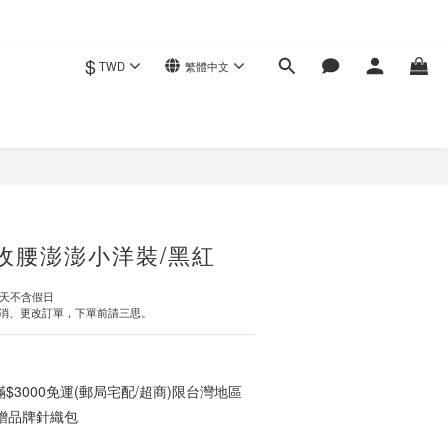
$
TWD
繁體中文
立即購買
收腰澎澎小洋裝/黑紅
作天不含假日
消、更改訂單，下單前請三思。
3000免運(郵局宅配/超商)限台灣地區
0贈品牌針織包