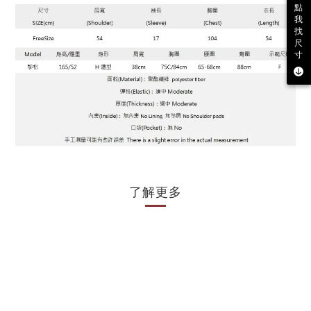
點
我
找
尺
寸
了解更多