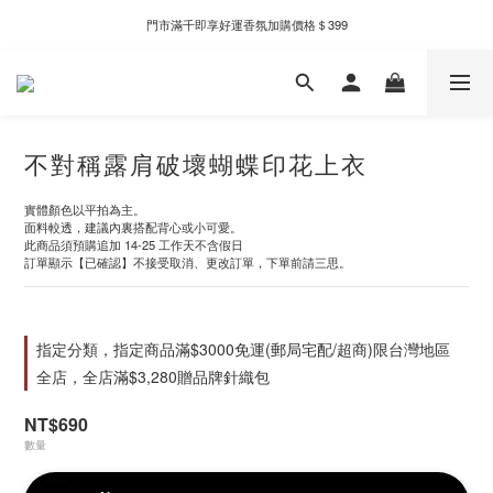
新自製款系列首批限時優惠｜單件95折，任兩件9折
門市滿千即享好運香氛加購價格＄399
新自製款系列首批限時優惠｜單件95折，任兩件9折
不對稱露肩破壞蝴蝶印花上衣
實體顏色以平拍為主。
面料較透，建議內裏搭配背心或小可愛。
此商品須預購追加 14-25 工作天不含假日
訂單顯示【已確認】不接受取消、更改訂單，下單前請三思。
指定分類，指定商品滿$3000免運(郵局宅配/超商)限台灣地區
全店，全店滿$3,280贈品牌針織包
NT$690
數量