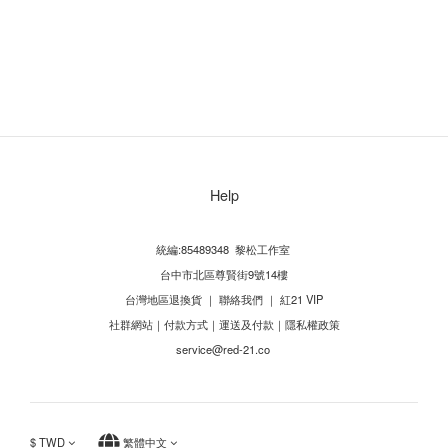
Help
統編:85489348 黎松工作室
台中市北區尊賢街9號14樓
台灣地區退換貨
｜
聯絡我們
｜
紅21 VIP
社群網站
｜
付款方式
｜
運送及付款
｜
隱私權政策
service@red-21.co
$
TWD
繁體中文