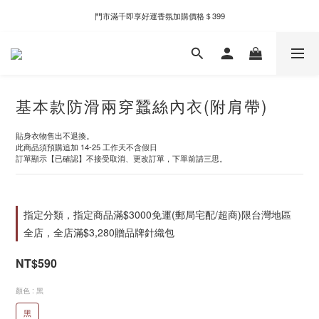
新自製款系列首批限時優惠｜單件95折，任兩件9折
門市滿千即享好運香氛加購價格＄399
新自製款系列首批限時優惠｜單件95折，任兩件9折
基本款防滑兩穿蠶絲內衣(附肩帶)
貼身衣物售出不退換。
此商品須預購追加 14-25 工作天不含假日
訂單顯示【已確認】不接受取消、更改訂單，下單前請三思。
指定分類，指定商品滿$3000免運(郵局宅配/超商)限台灣地區
全店，全店滿$3,280贈品牌針織包
NT$590
顏色
: 黑
黑