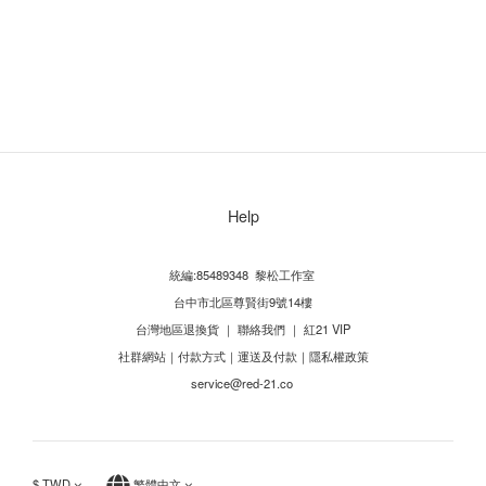
Help
統編:85489348 黎松工作室
台中市北區尊賢街9號14樓
台灣地區退換貨
｜
聯絡我們
｜
紅21 VIP
社群網站
｜
付款方式
｜
運送及付款
｜
隱私權政策
service@red-21.co
$
TWD
繁體中文