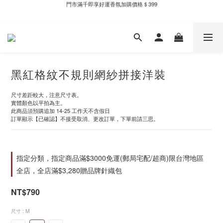
門市滿千即享好運香氛加購價格＄399
新自製款系列首批限時優惠｜單件95折，任兩件9折
新自製款系列首批限時優惠｜單件95折，任兩件9折
黑紅格紋不規則網紗拼接洋裝
尺寸差距較大，注意尺寸表。
實體顏色以平拍為主。
此商品須預購追加 14-25 工作天不含假日
訂單顯示【已確認】不接受取消、更改訂單，下單前請三思。
指定分類，指定商品滿$3000免運(郵局宅配/超商)限台灣地區
全店，全店滿$3,280贈品牌針織包
NT$790
尺寸
: M