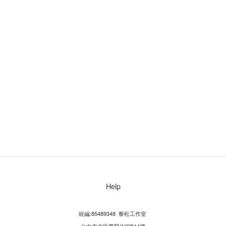
Help
統編:85489348 黎松工作室
台中市北區尊賢街9號14樓