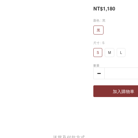
NT$1,180
顏色
: 黑
黑
尺寸
: S
S
M
L
數量
加入購物車
送貨及付款方式