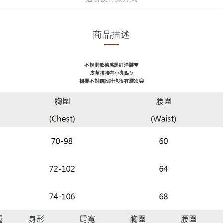
商品描述
不規則歌德感黑紅洋裝🖤
皮革拼接有小亮點✨
裙擺不對稱設計也很有層次🤩