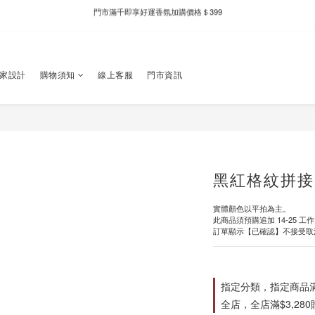
新自製款系列首批限時優惠｜單件95折，任兩件9折
新自製款系列首批限時優惠｜單件95折，任兩件9折
獨家設計
購物須知
線上客服
門市資訊
黑紅格紋拼接
實體顏色以平拍為主。
此商品須預購追加 14-25 工
訂單顯示【已確認】不接受取
指定分類，指定商品滿$
全店，全店滿$3,28