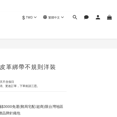
$
TWD
繁體中文
立即購買
皮革綁帶不規則洋裝
作天不含假日
消、更改訂單，下單前請三思。
3000免運(郵局宅配/超商)限台灣地區
0贈品牌針織包