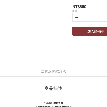
NT$690
數量
加入購物車
送貨及付款方式
商品描述
毛茸茸好適合冬天
長短兩條背帶，可手提也可肩背
👌🏻