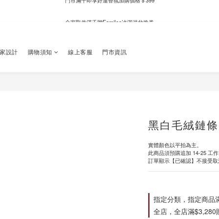
新自製款系列首批限時優惠｜單件95折，任兩件9折
全家取件滿千贈Fami!ce冰淇淋兌換券
新自製款系列首批限時優惠｜單件95折，任兩件9折
獨家設計
購物須知
線上客服
門市資訊
黑白毛絨鏈條
實體顏色以平拍為主。
此商品須預購追加 14-25 工
訂單顯示【已確認】不接受取
指定分類，指定商品滿$
全店，全店滿$3,28