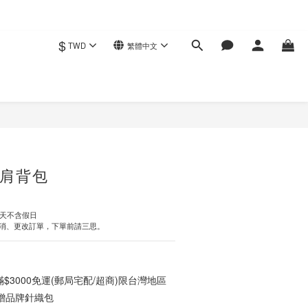
$
TWD
繁體中文
立即購買
肩背包
作天不含假日
消、更改訂單，下單前請三思。
3000免運(郵局宅配/超商)限台灣地區
0贈品牌針織包