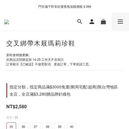
門市滿千即享好運香氛加購價格＄399
新自製款系列首批限時優惠｜單件95折，任兩件9折
新自製款系列首批限時優惠｜單件95折，任兩件9折
交叉綁帶木屐瑪莉珍鞋
新鞋會稍微磨腳。
此商品須預購追加 14-25 工作天不含假日
訂單顯示【已確認】不接受取消、更改訂單，下單前請三思。
指定分類，指定商品滿$3000免運(郵局宅配/超商)限台灣地區
全店，全店滿$3,280贈品牌針織包
NT$2,580
尺寸
: 35
35
36
37
38
39
40