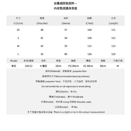
份量感西裝面料～
內有墊肩讓身形挺