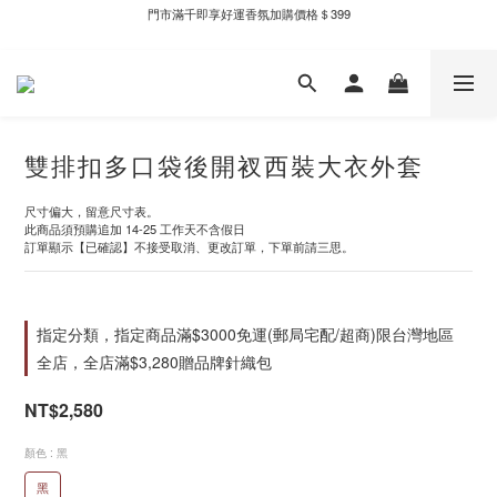
門市滿千即享好運香氛加購價格＄399
新自製款系列首批限時優惠｜單件95折，任兩件9折
新自製款系列首批限時優惠｜單件95折，任兩件9折
雙排扣多口袋後開衩西裝大衣外套
尺寸偏大，留意尺寸表。
此商品須預購追加 14-25 工作天不含假日
訂單顯示【已確認】不接受取消、更改訂單，下單前請三思。
指定分類，指定商品滿$3000免運(郵局宅配/超商)限台灣地區
全店，全店滿$3,280贈品牌針織包
NT$2,580
顏色
: 黑
黑