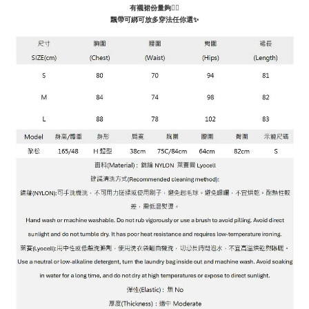
有襯裙份量夠👍🏻
飄帶可綁可放多穿法任你選
✨