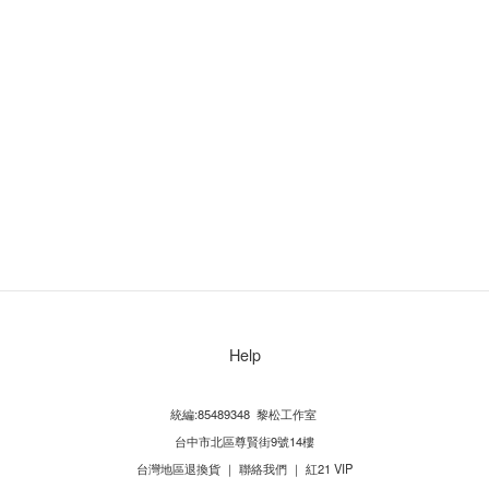
Help
統編:85489348 黎松工作室
台中市北區尊賢街9號14樓
台灣地區退換貨
｜
聯絡我們
｜
紅21 VIP