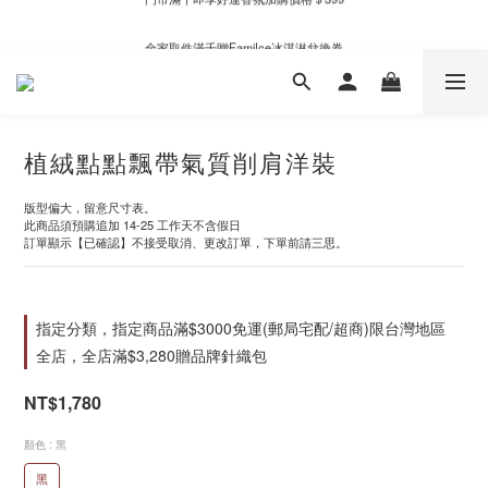
新自製款系列首批限時優惠｜單件95折，任兩件9折
全家取件滿千贈Fami!ce冰淇淋兌換券
新自製款系列首批限時優惠｜單件95折，任兩件9折
植絨點點飄帶氣質削肩洋裝
版型偏大，留意尺寸表。
此商品須預購追加 14-25 工作天不含假日
訂單顯示【已確認】不接受取消、更改訂單，下單前請三思。
指定分類，指定商品滿$3000免運(郵局宅配/超商)限台灣地區
全店，全店滿$3,280贈品牌針織包
NT$1,780
顏色
: 黑
黑