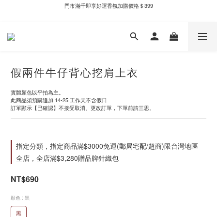
門市滿千即享好運香氛加購價格＄399
新自製款系列首批限時優惠｜單件95折，任兩件9折
新自製款系列首批限時優惠｜單件95折，任兩件9折
假兩件牛仔背心挖肩上衣
實體顏色以平拍為主。
此商品須預購追加 14-25 工作天不含假日
訂單顯示【已確認】不接受取消、更改訂單，下單前請三思。
指定分類，指定商品滿$3000免運(郵局宅配/超商)限台灣地區
全店，全店滿$3,280贈品牌針織包
NT$690
顏色
: 黑
黑