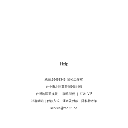
Help
統編:85489348 黎松工作室
台中市北區尊賢街9號14樓
台灣地區退換貨
｜
聯絡我們
｜
紅21 VIP
社群網站
｜
付款方式
｜
運送及付款
｜
隱私權政策
service@red-21.co