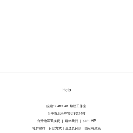
Help
統編:85489348 黎松工作室
台中市北區尊賢街9號14樓
台灣地區退換貨
｜
聯絡我們
｜
紅21 VIP
社群網站
｜
付款方式
｜
運送及付款
｜
隱私權政策