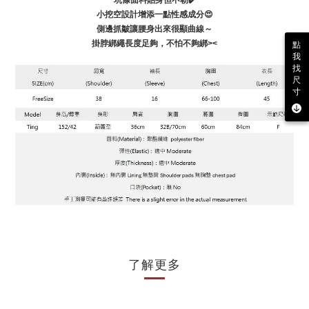
坑條面料貼身但不勒✔️
小挖空設計增添一點性感成分😍
側邊抓皺讓腰身出來很顯曲線～
掛脖綁繩長度足夠，不怕不夠綁><
點
我
找
尺
寸
了解更多