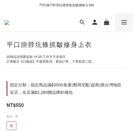
門市滿千即享好運香氛加購價格＄399
新自製款系列首批限時優惠｜單件95折，任兩件9折
新自製款系列首批限時優惠｜單件95折，任兩件9折
平口掛脖坑條抓皺修身上衣
此商品須預購追加 14-25 工作天不含假日
訂單顯示【已確認】不接受取消、更改訂單，下單前請三思。
指定分類，指定商品滿$3000免運(郵局宅配/超商)限台灣地區
全店，全店滿$3,280贈品牌針織包
NT$550
顏色
: 黑
黑