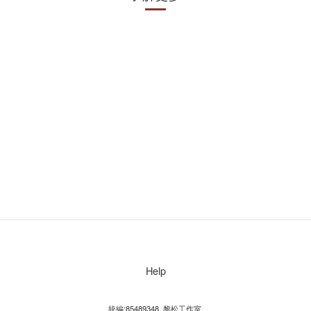
Help
統編:85489348 黎松工作室