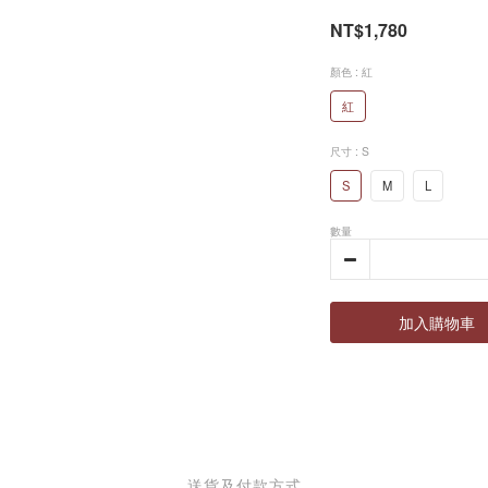
NT$1,780
顏色
: 紅
紅
尺寸
: S
S
M
L
數量
加入購物車
送貨及付款方式