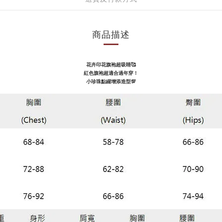
商品描述
花卉印花旗袍超吸睛🥰
紅色旗袍超適合過年穿！
小珍珠點綴增添造型💯