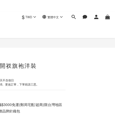
$
TWD
繁體中文
立即購買
開衩旗袍洋裝
作天不含假日
消、更改訂單，下單前請三思。
3000免運(郵局宅配/超商)限台灣地區
0贈品牌針織包