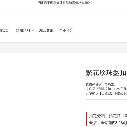
新自製款系列首批限時優惠｜單件95折，任兩件9折
全家取件滿千贈Fami!ce冰淇淋兌換券
新自製款系列首批限時優惠｜單件95折，任兩件9折
獨家設計
購物須知
線上客服
門市資訊
繁花珍珠盤扣
實體顏色以平拍為主。
此商品須預購追加 14-25 工
訂單顯示【已確認】不接受取
指定分類，指定商品滿$
全店，全店滿$3,28