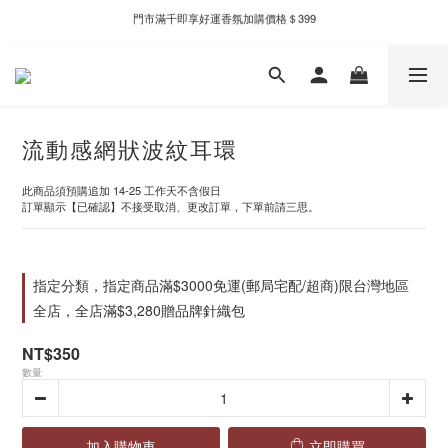
門市滿千即享好運香氛加購價格＄399
新自製款系列首批限時優惠｜單件95折，任兩件9折
全家取件滿千贈Fami!ce冰淇淋兌換券
新自製款系列首批限時優惠｜單件95折，任兩件9折
流動感網狀波紋耳環
此商品須預購追加 14-25 工作天不含假日
訂單顯示【已確認】不接受取消、更改訂單，下單前請三思。
指定分類，指定商品滿$3000免運(郵局宅配/超商)限台灣地區
全店，全店滿$3,280贈品牌針織包
NT$350
數量
加入購物車
立即購買