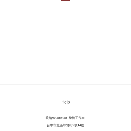
Help
統編:85489348 黎松工作室
台中市北區尊賢街9號14樓