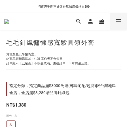
新自製款系列首批限時優惠｜單件95折，任兩件9折
門市滿千即享好運香氛加購價格＄399
新自製款系列首批限時優惠｜單件95折，任兩件9折
毛毛針織慵懶感寬鬆圓領外套
實體顏色以平拍為主。
此商品須預購追加 14-25 工作天不含假日
訂單顯示【已確認】不接受取消、更改訂單，下單前請三思。
指定分類，指定商品滿$3000免運(郵局宅配/超商)限台灣地區
全店，全店滿$3,280贈品牌針織包
NT$1,380
顏色
: 灰
灰