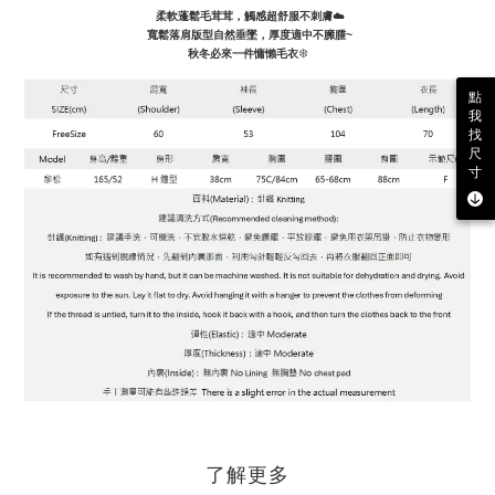
柔軟蓬鬆毛茸茸，觸感超舒服不刺膚☁️
寬鬆落肩版型自然垂墜，厚度適中不臃腫~
❄️
秋冬必來一件慵懶毛衣
點
我
找
尺
寸
了解更多