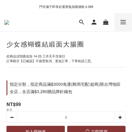
門市滿千即享好運香氛加購價格＄399
新自製款系列首批限時優惠｜單件95折，任兩件9折
新自製款系列首批限時優惠｜單件95折，任兩件9折
少女感蝴蝶結緞面大腸圈
此商品須預購追加 14-25 工作天不含假日
訂單顯示【已確認】不接受取消、更改訂單，下單前請三思。
指定分類，指定商品滿$3000免運(郵局宅配/超商)限台灣地區
全店，全店滿$3,280贈品牌針織包
NT$99
數量
加入購物車
立即購買