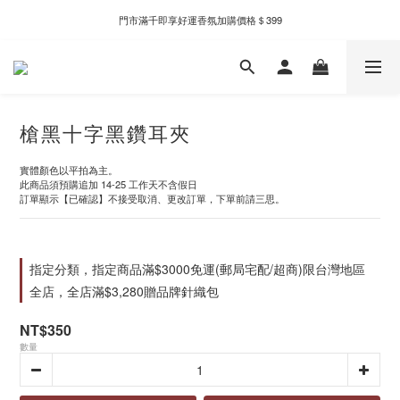
門市滿千即享好運香氛加購價格＄399
新自製款系列首批限時優惠｜單件95折，任兩件9折
新自製款系列首批限時優惠｜單件95折，任兩件9折
槍黑十字黑鑽耳夾
實體顏色以平拍為主。
此商品須預購追加 14-25 工作天不含假日
訂單顯示【已確認】不接受取消、更改訂單，下單前請三思。
指定分類，指定商品滿$3000免運(郵局宅配/超商)限台灣地區
全店，全店滿$3,280贈品牌針織包
NT$350
數量