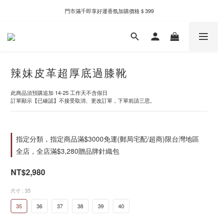
門市滿千即享好運香氛加購價格＄399
新自製款系列首批限時優惠｜單件95折，任兩件9折
新自製款系列首批限時優惠｜單件95折，任兩件9折
辣妹皮革超厚底過膝靴
此商品須預購追加 14-25 工作天不含假日
訂單顯示【已確認】不接受取消、更改訂單，下單前請三思。
指定分類，指定商品滿$3000免運(郵局宅配/超商)限台灣地區
全店，全店滿$3,280贈品牌針織包
NT$2,980
尺寸
: 35
35
36
37
38
39
40