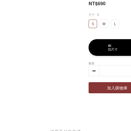
NT$690
尺寸
: S
S
M
L
AI
找尺寸
數量
加入購物車