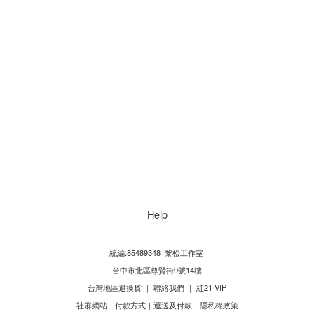
Help
統編:85489348 黎松工作室
台中市北區尊賢街9號14樓
台灣地區退換貨
｜
聯絡我們
｜
紅21 VIP
社群網站
｜
付款方式
｜
運送及付款
｜
隱私權政策