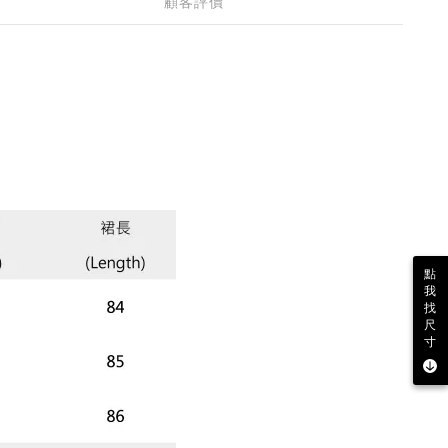
顧客評價
點
我
找
尺
寸