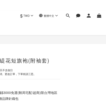
$
TWD
繁體中文
立即購買
緹花短旗袍(附袖套)
作天不含假日
消、更改訂單，下單前請三思。
3000免運(郵局宅配/超商)限台灣地區
0贈品牌針織包