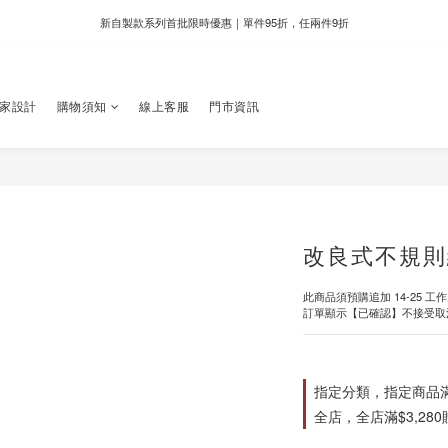
新自製款系列首批限時優惠｜單件95折，任兩件9折
新自製款系列首批限時優惠｜單件95折，任兩件9折
門市滿千即享好運香氛加購價格＄399
獨家設計
購物須知
線上客服
門市資訊
新自製款系列首批限時優惠｜單件95折，任兩件9折
改良式不規則
此商品須預購追加 14-25 工
訂單顯示【已確認】不接受取
指定分類，指定商品滿$
全店，全店滿$3,28