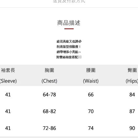
送貨及付款方式
商品描述
緹花高級又低調🥀
削肩版型很顯瘦！
綁帶增添小亮點～
附蕾絲袖套搭配👌🏻