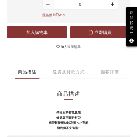
點
優惠價 NT$199
我
找
尺
加入購物車
立即購買
寸
加入追蹤清單
商品描述
送貨及付款方式
顧客評價
商品描述
彈性面料有包覆感
修身版型顯身材
😍
褲管拼接蕾絲以及盤扣小亮點
簡約但不失造型~