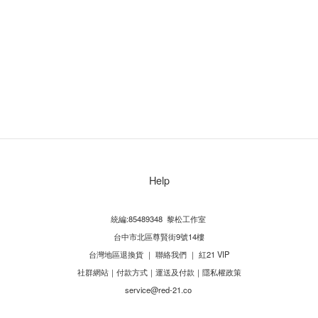
Help
統編:85489348 黎松工作室
台中市北區尊賢街9號14樓
台灣地區退換貨
｜
聯絡我們
｜
紅21 VIP
社群網站
｜
付款方式
｜
運送及付款
｜
隱私權政策
service@red-21.co