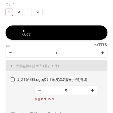
尺寸
: S
S
M
L
XL
AI
找尺寸
數量
以優惠價加購商品
(最多 1 件)
紅21吊牌Logo多用途皮革粗鏈手機掛繩
優惠價 NT$599