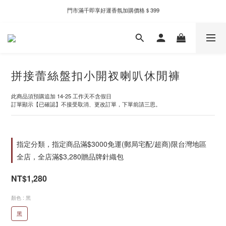
門市滿千即享好運香氛加購價格＄399
新自製款系列首批限時優惠｜單件95折，任兩件9折
新自製款系列首批限時優惠｜單件95折，任兩件9折
拼接蕾絲盤扣小開衩喇叭休閒褲
此商品須預購追加 14-25 工作天不含假日
訂單顯示【已確認】不接受取消、更改訂單，下單前請三思。
指定分類，指定商品滿$3000免運(郵局宅配/超商)限台灣地區
全店，全店滿$3,280贈品牌針織包
NT$1,280
顏色
: 黑
黑