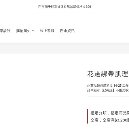
新自製款系列首批限時優惠｜單件95折，任兩件9折
門市滿千即享好運香氛加購價格＄399
新自製款系列首批限時優惠｜單件95折，任兩件9折
獨家設計
購物須知
線上客服
門市資訊
花邊綁帶肌理
此商品須預購追加 14-25 工
訂單顯示【已確認】不接受取
指定分類，指定商品滿$
全店，全店滿$3,28