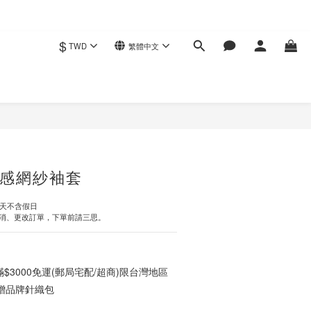
$
TWD
繁體中文
立即購買
感網紗袖套
作天不含假日
消、更改訂單，下單前請三思。
3000免運(郵局宅配/超商)限台灣地區
0贈品牌針織包