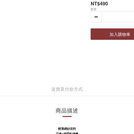
NT$490
數量
加入購物車
送貨及付款方式
商品描述
輕薄網紗面料
花邊+綁帶點綴
💗