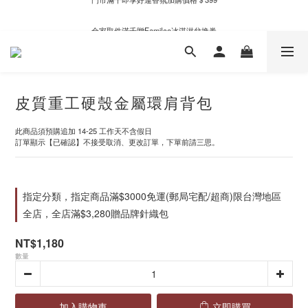
新自製款系列首批限時優惠｜單件95折，任兩件9折
全家取件滿千贈Fami!ce冰淇淋兌換券
新自製款系列首批限時優惠｜單件95折，任兩件9折
皮質重工硬殼金屬環肩背包
此商品須預購追加 14-25 工作天不含假日
訂單顯示【已確認】不接受取消、更改訂單，下單前請三思。
指定分類，指定商品滿$3000免運(郵局宅配/超商)限台灣地區
全店，全店滿$3,280贈品牌針織包
NT$1,180
數量
加入購物車
立即購買