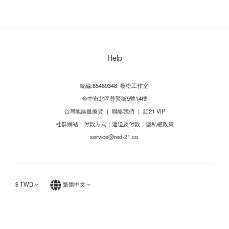
Help
統編:85489348 黎松工作室
台中市北區尊賢街9號14樓
台灣地區退換貨
｜
聯絡我們
｜
紅21 VIP
社群網站
｜
付款方式
｜
運送及付款
｜
隱私權政策
service@red-21.co
$
TWD
繁體中文