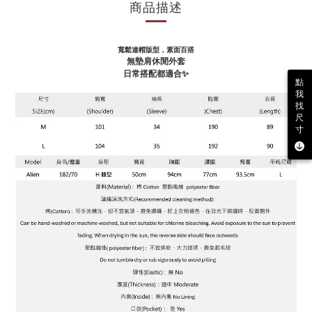
商品描述
寬鬆連帽版型，素面百搭
無墊肩休閒外套
日常搭配都適合✨
點
我
找
尺
寸