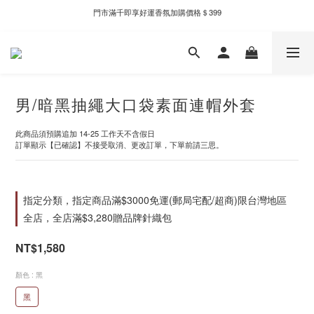
門市滿千即享好運香氛加購價格＄399
新自製款系列首批限時優惠｜單件95折，任兩件9折
新自製款系列首批限時優惠｜單件95折，任兩件9折
男/暗黑抽繩大口袋素面連帽外套
此商品須預購追加 14-25 工作天不含假日
訂單顯示【已確認】不接受取消、更改訂單，下單前請三思。
指定分類，指定商品滿$3000免運(郵局宅配/超商)限台灣地區
全店，全店滿$3,280贈品牌針織包
NT$1,580
顏色
: 黑
黑