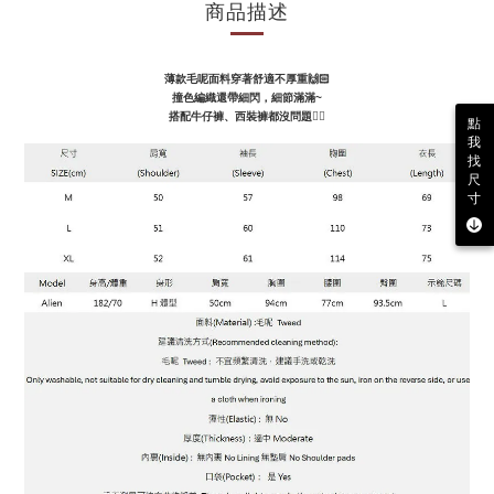
商品描述
薄款毛呢面料穿著舒適不厚重🙌🏻
撞色編織還帶細閃，細節滿滿~
搭配牛仔褲、西裝褲都沒問題👌🏻
點
我
找
尺
寸