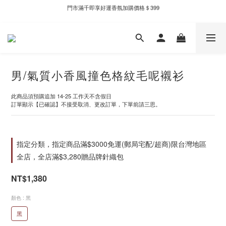
門市滿千即享好運香氛加購價格＄399
新自製款系列首批限時優惠｜單件95折，任兩件9折
新自製款系列首批限時優惠｜單件95折，任兩件9折
男/氣質小香風撞色格紋毛呢襯衫
此商品須預購追加 14-25 工作天不含假日
訂單顯示【已確認】不接受取消、更改訂單，下單前請三思。
指定分類，指定商品滿$3000免運(郵局宅配/超商)限台灣地區
全店，全店滿$3,280贈品牌針織包
NT$1,380
顏色
: 黑
黑