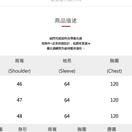
商品描述
細閃毛呢面料自帶微光感
🔥
假兩件+皮革拼接設計，低調有質感
✨
層次感瞬間升級時髦有個性