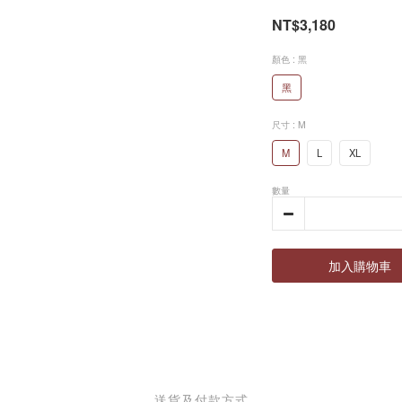
NT$3,180
顏色
: 黑
黑
尺寸
: M
M
L
XL
數量
加入購物車
送貨及付款方式