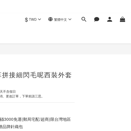
$
TWD
繁體中文
立即購買
革拼接細閃毛呢西裝外套
作天不含假日
消、更改訂單，下單前請三思。
3000免運(郵局宅配/超商)限台灣地區
0贈品牌針織包