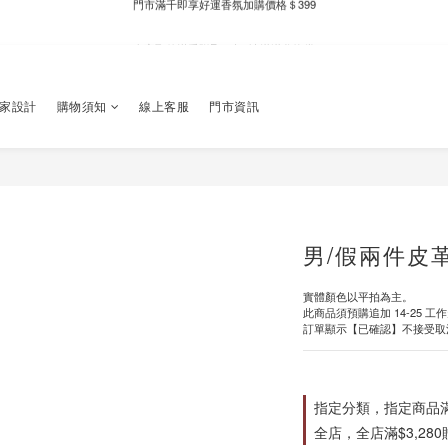
新自製款系列首批限時優惠｜單件95折，任兩件9折
全家取件滿千贈Fami!ce冰淇淋兌換券
新自製款系列首批限時優惠｜單件95折，任兩件9折
獨家設計
購物須知
線上客服
門市資訊
男/假兩件皮
實體顏色以平拍為主。
此商品須預購追加 14-25 工
訂單顯示【已確認】不接受取
指定分類，指定商品滿$
全店，全店滿$3,28