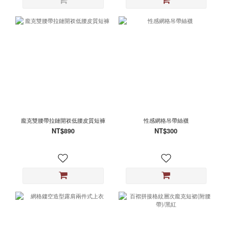
龐克雙腰帶拉鏈開衩低腰皮質短褲
性感網格吊帶絲襪
NT$890
NT$300