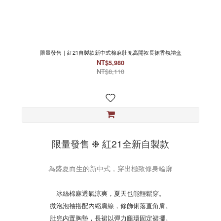
限量發售｜紅21自製款新中式棉麻肚兜高開衩長裙香氛禮盒
NT$5,980
NT$8,110
限量發售 ❉ 紅21全新自製款
為盛夏而生的新中式，穿出極致修身輪廓
冰絲棉麻透氣涼爽，夏天也能輕鬆穿。
微泡泡袖搭配內縮肩線，修飾俐落直角肩。
肚兜內置胸墊，長裙以彈力腿環固定裙擺。