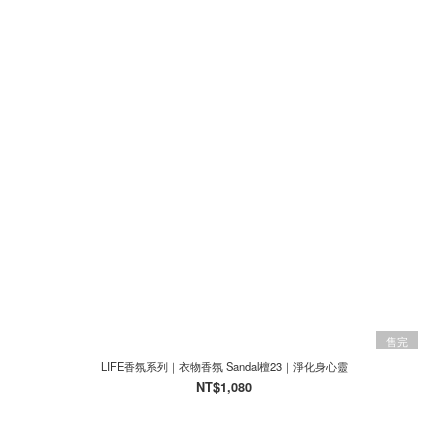
售完
LIFE香氛系列｜衣物香氛 Sandal檀23｜淨化身心靈
NT$1,080