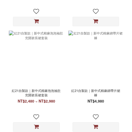
紅21自製款｜新中式棉麻泡泡袖肚
紅21自製款｜新中式棉麻綁帶片裙
兜開衩長裙套裝
褲
NT$2,480 ~ NT$2,980
NT$4,980