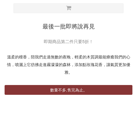
最後一批即將說再見
即期商品第二件只要5折！
溫柔的檀香，陪我們走過無數的夜晚，輕柔的木質調最能療癒我們的心
情，噴灑上它彷彿走進霧濛濛的森林，添加點玫瑰花香，讓氣質更加優
雅。
數量不多,售完為止。