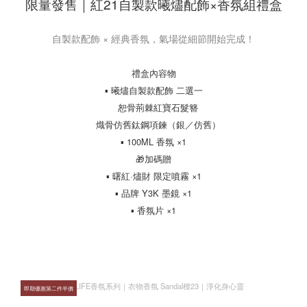
限量發售｜紅21自製款曦燼配飾×香氛組禮盒
自製款配飾 × 經典香氛，氣場從細節開始完成！
禮盒內容物
▪ 曦燼自製款配飾 二選一
恕骨荊棘紅寶石髮簪
熾骨仿舊鈦鋼項鍊（銀／仿舊）
▪ 100ML 香氛 ×1
🎁加碼贈
▪ 曙紅·燼財 限定噴霧 ×1
▪ 品牌 Y3K 墨鏡 ×1
▪ 香氛片 ×1
即期優惠第二件半價