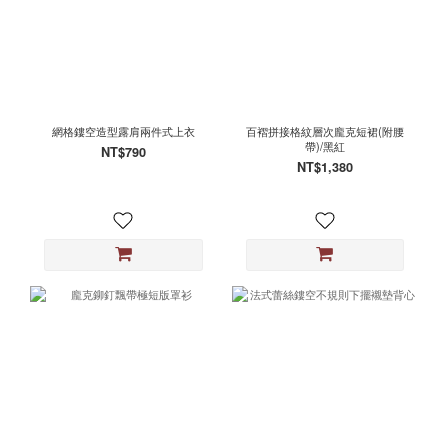
網格鏤空造型露肩兩件式上衣
百褶拼接格紋層次龐克短裙(附腰
帶)/黑紅
NT$790
NT$1,380