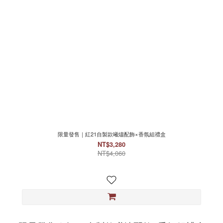
限量發售｜紅21自製款曦燼配飾×香氛組禮盒
NT$3,280
NT$4,060