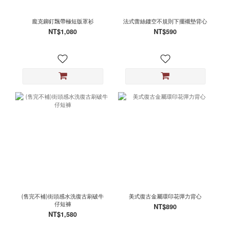
龐克鉚釘飄帶極短版罩衫
法式蕾絲鏤空不規則下擺襯墊背心
NT$1,080
NT$590
(售完不補)街頭感水洗復古刷破牛
美式復古金屬環印花彈力背心
仔短褲
NT$890
NT$1,580