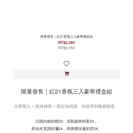
限量發售｜紅21香氛三入豪華禮盒組
NT$2,280
NT$2,750
限量發售｜紅21香氛三入豪華禮盒組
主香雙入 × 隨身補香 × 限定加持讓，你從早到晚都留香。
沉穩內斂的檀23、清新森林的蒼24，
奶油木質調的瀰24，與煙燻深邃的焚24。