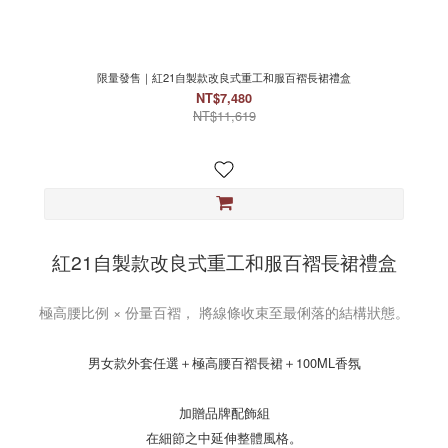
限量發售｜紅21自製款改良式重工和服百褶長裙禮盒
NT$7,480
NT$11,619
紅21自製款改良式重工和服百褶長裙禮盒
極高腰比例 × 份量百褶， 將線條收束至最俐落的結構狀態。
男女款外套任選＋極高腰百褶長裙＋100ML香氛
加贈品牌配飾組
在細節之中延伸整體風格。