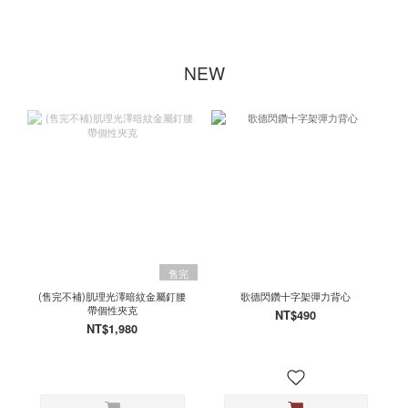
NEW
售完
(售完不補)肌理光澤暗紋金屬釘腰
歌德閃鑽十字架彈力背心
帶個性夾克
NT$490
NT$1,980