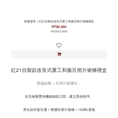
限量發售｜紅21自製款改良式重工和服百褶片裙褲禮盒
NT$8,980
NT$13,509
紅21自製款改良式重工和服百褶片裙褲禮盒
寬袖結構 × 百褶片裙層次，
在沈甸垂墜與機能細節之間，建立黑色秩序。
男女款外套任選＋雙層百褶片裙褲＋100ML香氛