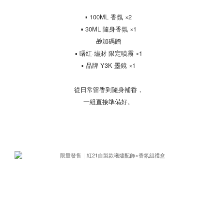
▪ 100ML 香氛 ×2
▪ 30ML 隨身香氛 ×1
🎁加碼贈
▪ 曙紅·燼財 限定噴霧 ×1
▪ 品牌 Y3K 墨鏡 ×1
從日常留香到隨身補香，
一組直接準備好。