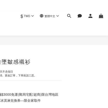
$
TWD
繁體中文
立即購買
垂墜皺感襯衫
作天不含假日
消、更改訂單，下單前請三思。
3000免運(郵局宅配/超商)限台灣地區
ce冰淇淋兌換券—限全家取件