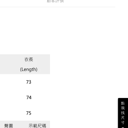
顧客評價
點
我
找
尺
寸