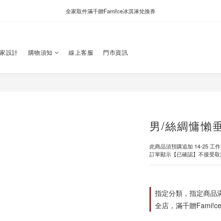
新自製款系列首批限時優惠｜單件95折，任兩件9折
全家取件滿千贈Fami!ce冰淇淋兌換券
新自製款系列首批限時優惠｜單件95折，任兩件9折
獨家設計
購物須知
線上客服
門市資訊
男/絲綢慵懶
此商品須預購追加 14-25 工
訂單顯示【已確認】不接受取
指定分類，指定商品滿$
全店，滿千贈Fami!