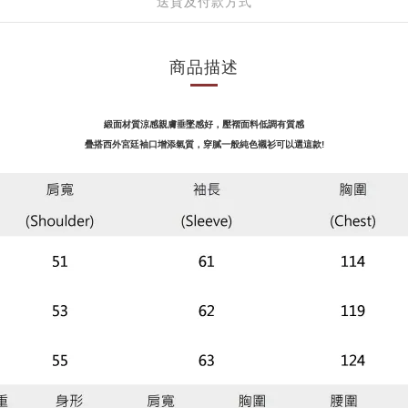
送貨及付款方式
商品描述
緞面材質涼感親膚垂墜感好，壓褶面料低調有質感
疊搭西外
宮廷袖口
增添氣質，
穿膩一般純色襯衫可以選這款!