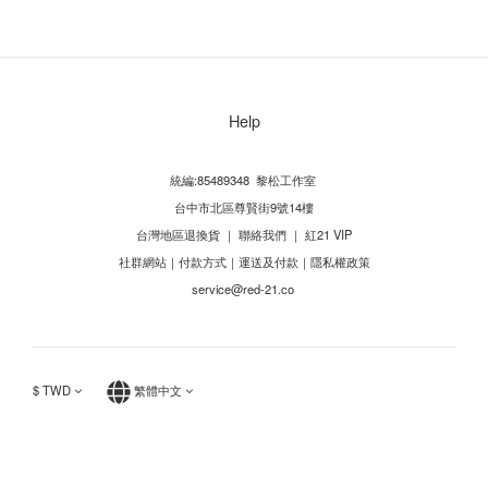
Help
統編:85489348 黎松工作室
台中市北區尊賢街9號14樓
台灣地區退換貨
｜
聯絡我們
｜
紅21 VIP
社群網站
｜
付款方式
｜
運送及付款
｜
隱私權政策
service@red-21.co
$
TWD
繁體中文