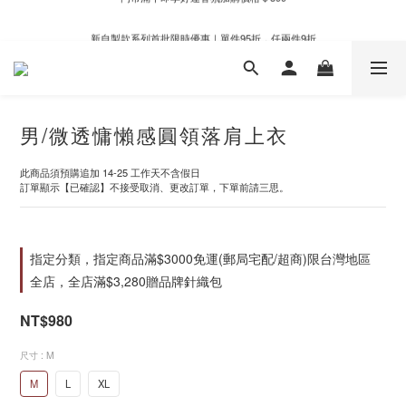
新自製款系列首批限時優惠｜單件95折，任兩件9折
新自製款系列首批限時優惠｜單件95折，任兩件9折
男/微透慵懶感圓領落肩上衣
此商品須預購追加 14-25 工作天不含假日
訂單顯示【已確認】不接受取消、更改訂單，下單前請三思。
指定分類，指定商品滿$3000免運(郵局宅配/超商)限台灣地區
全店，全店滿$3,280贈品牌針織包
NT$980
尺寸
: M
M
L
XL