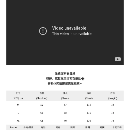
微透面料有質感
輕薄、寬鬆版型
日常百搭款🌪️
喜歡休閒慵懶感覺超推薦～