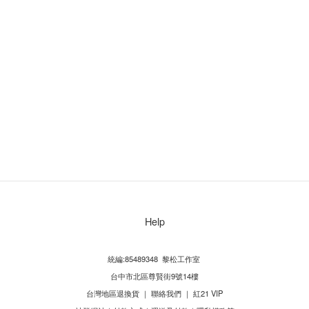
Help
統編:85489348 黎松工作室
台中市北區尊賢街9號14樓
台灣地區退換貨
｜
聯絡我們
｜
紅21 VIP