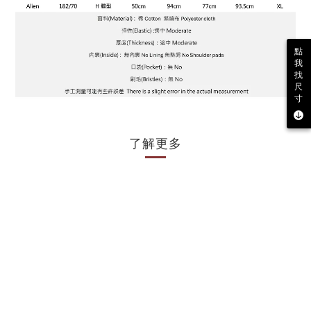
點
我
找
尺
寸
了解更多