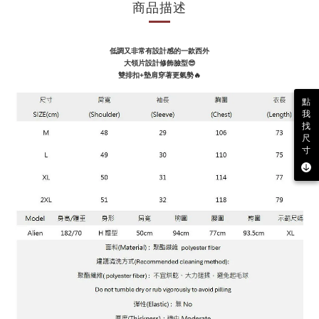
商品描述
低調又非常有設計感的一款西外
大領片設計修飾臉型😎
雙排扣+墊肩穿著更氣勢
🔥
點
我
找
尺
寸