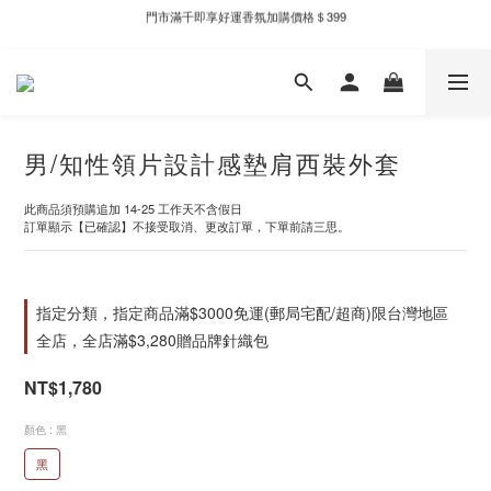
門市滿千即享好運香氛加購價格＄399
新自製款系列首批限時優惠｜單件95折，任兩件9折
新自製款系列首批限時優惠｜單件95折，任兩件9折
男/知性領片設計感墊肩西裝外套
此商品須預購追加 14-25 工作天不含假日
訂單顯示【已確認】不接受取消、更改訂單，下單前請三思。
指定分類，指定商品滿$3000免運(郵局宅配/超商)限台灣地區
全店，全店滿$3,280贈品牌針織包
NT$1,780
顏色
: 黑
黑