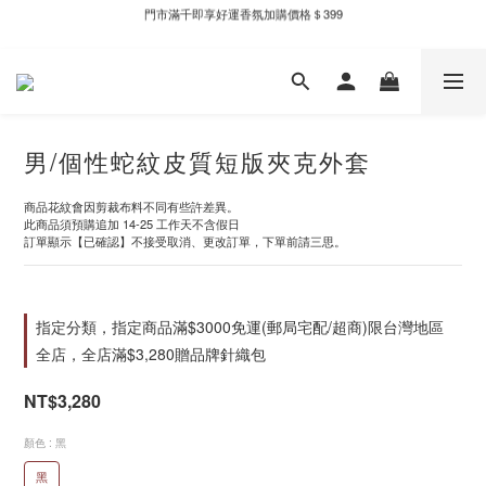
門市滿千即享好運香氛加購價格＄399
新自製款系列首批限時優惠｜單件95折，任兩件9折
全家取件滿千贈Fami!ce冰淇淋兌換券
新自製款系列首批限時優惠｜單件95折，任兩件9折
男/個性蛇紋皮質短版夾克外套
商品花紋會因剪裁布料不同有些許差異。
此商品須預購追加 14-25 工作天不含假日
訂單顯示【已確認】不接受取消、更改訂單，下單前請三思。
指定分類，指定商品滿$3000免運(郵局宅配/超商)限台灣地區
全店，全店滿$3,280贈品牌針織包
NT$3,280
顏色
: 黑
黑