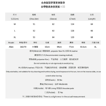
合身版型穿著更俐落
😎
自帶墊肩身形更挺！👍🏻