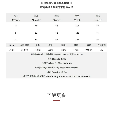
自帶墊肩穿著有型不軟塌
👍🏻
有內裏呦！穿著非常舒適～😎
了解更多