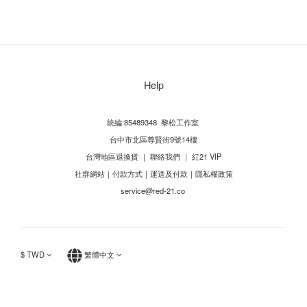
Help
統編:85489348 黎松工作室
台中市北區尊賢街9號14樓
台灣地區退換貨
｜
聯絡我們
｜
紅21 VIP
社群網站
｜
付款方式
｜
運送及付款
｜
隱私權政策
service@red-21.co
$
TWD
繁體中文