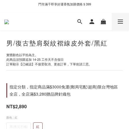
門市滿千即享好運香氛加購價格＄399
新自製款系列首批限時優惠｜單件95折，任兩件9折
新自製款系列首批限時優惠｜單件95折，任兩件9折
男/復古墊肩裂紋褶線皮外套/黑紅
實體顏色以平拍為主。
此商品須預購追加 14-25 工作天不含假日
訂單顯示【已確認】不接受取消、更改訂單，下單前請三思。
指定分類，指定商品滿$3000免運(郵局宅配/超商)限台灣地區
全店，全店滿$3,280贈品牌針織包
NT$2,890
顏色
: 紅
黑(售完不補)
紅