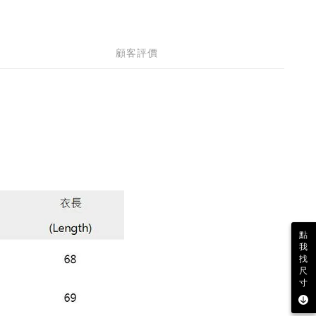
顧客評價
點
我
找
尺
寸