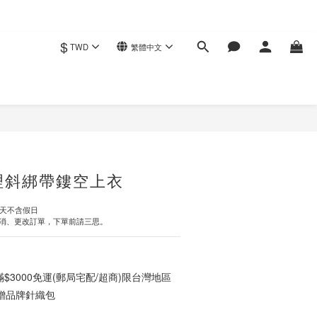
$
TWD
繁體中文
立即購買
理斜綁帶鏤空上衣
作天不含假日
消、更改訂單，下單前請三思。
3000免運(郵局宅配/超商)限台灣地區
0贈品牌針織包