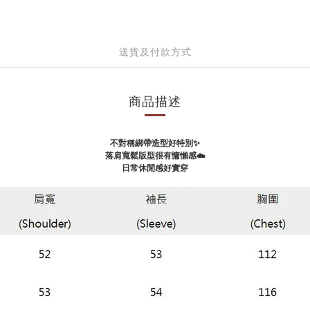
送貨及付款方式
商品描述
不對稱綁帶造型好特別✨
落肩寬鬆版型很有慵懶感
☁️
日常休閒感好實穿