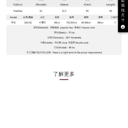
點
我
找
尺
寸
了解更多