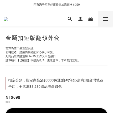
門市滿千即享好運香氛加購價格＄399
新自製款系列首批限時優惠｜單件95折，任兩件9折
新自製款系列首批限時優惠｜單件95折，任兩件9折
金屬扣短版翻領外套
前方為假口袋造型設計。
面料較透，建議內裏搭配背心或小可愛。
此商品須預購追加 14-25 工作天不含假日
訂單顯示【已確認】不接受取消、更改訂單，下單前請三思。
指定分類，指定商品滿$3000免運(郵局宅配/超商)限台灣地區
全店，全店滿$3,280贈品牌針織包
NT$690
數量