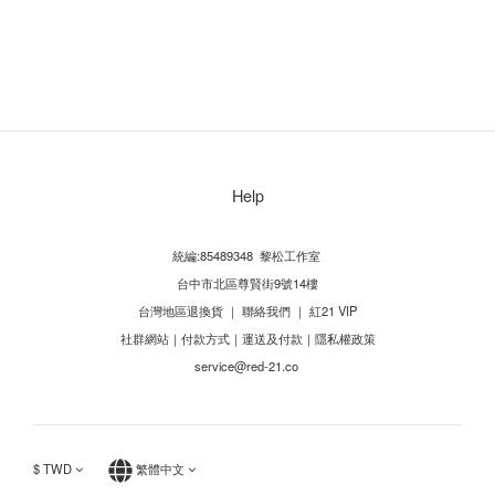
Help
統編:85489348 黎松工作室
台中市北區尊賢街9號14樓
台灣地區退換貨
｜
聯絡我們
｜
紅21 VIP
社群網站
｜
付款方式
｜
運送及付款
｜
隱私權政策
service@red-21.co
$
TWD
繁體中文