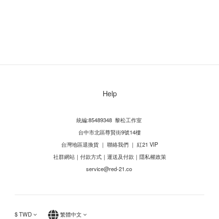
Help
統編:85489348 黎松工作室
台中市北區尊賢街9號14樓
台灣地區退換貨
｜
聯絡我們
｜
紅21 VIP
社群網站
｜
付款方式
｜
運送及付款
｜
隱私權政策
service@red-21.co
$
TWD
繁體中文