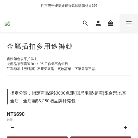
門市滿千即享好運香氛加購價格＄399
新自製款系列首批限時優惠｜單件95折，任兩件9折
新自製款系列首批限時優惠｜單件95折，任兩件9折
金屬插扣多用途褲鏈
實體顏色以平拍為主。
此商品須預購追加 14-25 工作天不含假日
訂單顯示【已確認】不接受取消、更改訂單，下單前請三思。
指定分類，指定商品滿$3000免運(郵局宅配/超商)限台灣地區
全店，全店滿$3,280贈品牌針織包
NT$690
數量