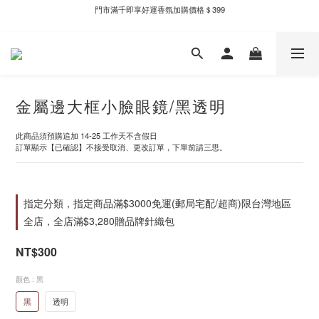
門市滿千即享好運香氛加購價格＄399
新自製款系列首批限時優惠｜單件95折，任兩件9折
新自製款系列首批限時優惠｜單件95折，任兩件9折
金屬邊大框小臉眼鏡/黑透明
此商品須預購追加 14-25 工作天不含假日
訂單顯示【已確認】不接受取消、更改訂單，下單前請三思。
指定分類，指定商品滿$3000免運(郵局宅配/超商)限台灣地區
全店，全店滿$3,280贈品牌針織包
NT$300
顏色
: 黑
黑
透明