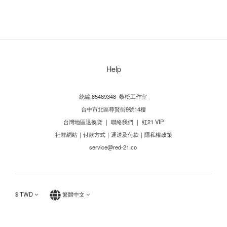
Help
統編:85489348 黎松工作室
台中市北區尊賢街9號14樓
台灣地區退換貨
｜
聯絡我們
｜
紅21 VIP
社群網站
｜
付款方式
｜
運送及付款
｜
隱私權政策
service@red-21.co
$
TWD
繁體中文