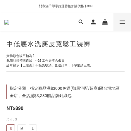
門市滿千即享好運香氛加購價格＄399
新自製款系列首批限時優惠｜單件95折，任兩件9折
新自製款系列首批限時優惠｜單件95折，任兩件9折
中低腰水洗麂皮寬鬆工裝褲
實體顏色以平拍為主。
此商品須預購追加 14-25 工作天不含假日
訂單顯示【已確認】不接受取消、更改訂單，下單前請三思。
指定分類，指定商品滿$3000免運(郵局宅配/超商)限台灣地區
全店，全店滿$3,280贈品牌針織包
NT$890
尺寸
: S
S
M
L