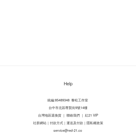
Help
統編:85489348 黎松工作室
台中市北區尊賢街9號14樓
台灣地區退換貨
｜
聯絡我們
｜
紅21 VIP
社群網站
｜
付款方式
｜
運送及付款
｜
隱私權政策
service@red-21.co