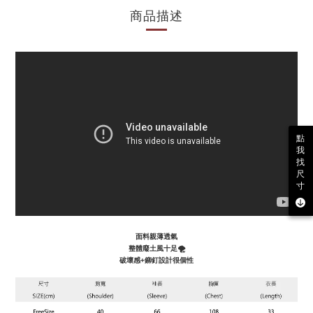
商品描述
點
我
找
尺
寸
面料親薄透氣
整體廢土風十足🌪️
破壞感+鉚釘設計很個性