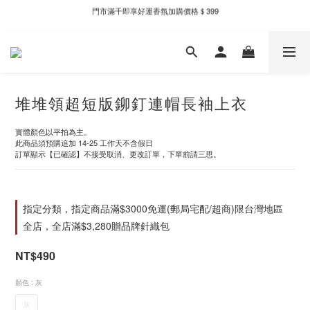
門市滿千即享好運香氛加購價格＄399
新自製款系列首批限時優惠｜單件95折，任兩件9折
新自製款系列首批限時優惠｜單件95折，任兩件9折
堆堆領超短版鉚釘連帽長袖上衣
實體顏色以平拍為主。
此商品須預購追加 14-25 工作天不含假日
訂單顯示【已確認】不接受取消、更改訂單，下單前請三思。
指定分類，指定商品滿$3000免運(郵局宅配/超商)限台灣地區
全店，全店滿$3,280贈品牌針織包
NT$490
顏色
: 灰
灰