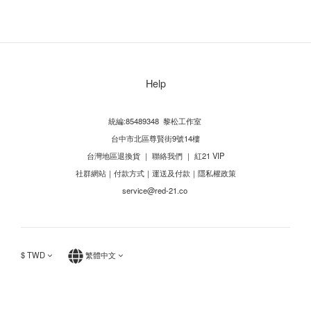
Help
統編:85489348 黎松工作室
台中市北區尊賢街9號14樓
台灣地區退換貨
｜
聯絡我們
｜
紅21 VIP
社群網站
｜
付款方式
｜
運送及付款
｜
隱私權政策
service@red-21.co
$
TWD
繁體中文